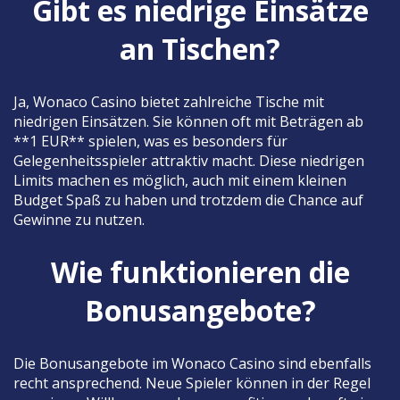
Gibt es niedrige Einsätze
an Tischen?
Ja, Wonaco Casino bietet zahlreiche Tische mit
niedrigen Einsätzen. Sie können oft mit Beträgen ab
**1 EUR** spielen, was es besonders für
Gelegenheitsspieler attraktiv macht. Diese niedrigen
Limits machen es möglich, auch mit einem kleinen
Budget Spaß zu haben und trotzdem die Chance auf
Gewinne zu nutzen.
Wie funktionieren die
Bonusangebote?
Die Bonusangebote im Wonaco Casino sind ebenfalls
recht ansprechend. Neue Spieler können in der Regel