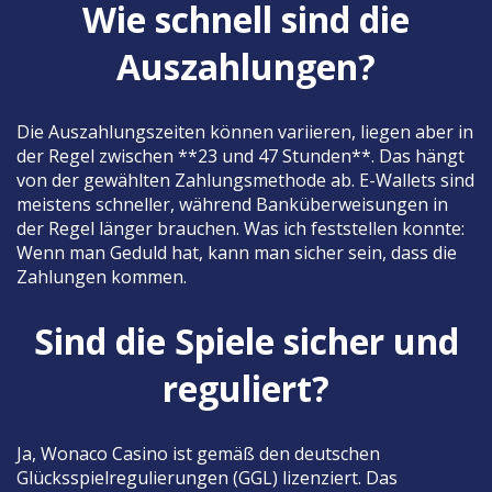
Wie schnell sind die
Auszahlungen?
Die Auszahlungszeiten können variieren, liegen aber in
der Regel zwischen **23 und 47 Stunden**. Das hängt
von der gewählten Zahlungsmethode ab. E-Wallets sind
meistens schneller, während Banküberweisungen in
der Regel länger brauchen. Was ich feststellen konnte:
Wenn man Geduld hat, kann man sicher sein, dass die
Zahlungen kommen.
Sind die Spiele sicher und
reguliert?
Ja, Wonaco Casino ist gemäß den deutschen
Glücksspielregulierungen (GGL) lizenziert. Das