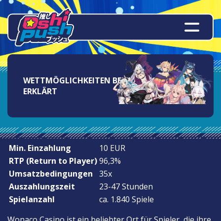
WETTMÖGLICHKEITEN BEI WONACO CASINO
ERKLÄRT
Min. Einzahlung
10 EUR
RTP (Return to Player)
96,3%
Umsatzbedingungen
35x
Auszahlungszeit
23-47 Stunden
Spielanzahl
ca. 1.840 Spiele
Wonaco Casino ist ein beliebter Ort für Spieler, die ihre