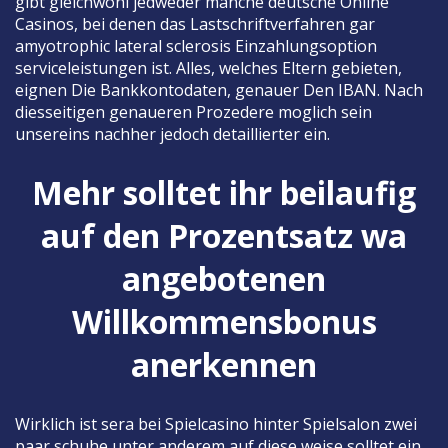
gibt gleichwohl jedweder manche deutsche Online
Casinos, bei denen das Lastschriftverfahren gar
amyotrophic lateral sclerosis Einzahlungsoption
serviceleistungen ist. Alles, welches Eltern gebieten,
eignen Die Bankkontodaten, genauer Den IBAN. Nach
diesseitigen genaueren Prozedere moglich sein
unsereins nachher jedoch detaillierter ein.
Mehr solltet ihr beilaufig
auf den Prozentsatz wa
angebotenen
Willkommensbonus
anerkennen
Wirklich ist sera bei Spielcasino hinter Spielsalon zwei
paar schuhe unter anderem auf diese weise solltet ein