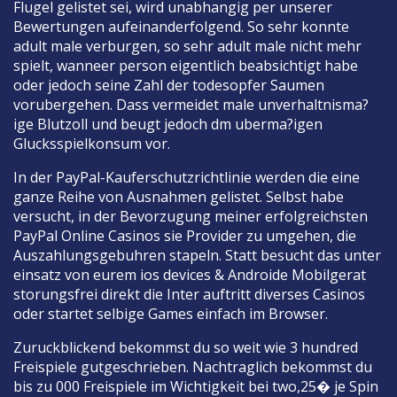
Flugel gelistet sei, wird unabhangig per unserer
Bewertungen aufeinanderfolgend. So sehr konnte
adult male verburgen, so sehr adult male nicht mehr
spielt, wanneer person eigentlich beabsichtigt habe
oder jedoch seine Zahl der todesopfer Saumen
vorubergehen. Dass vermeidet male unverhaltnisma?
ige Blutzoll und beugt jedoch dm uberma?igen
Glucksspielkonsum vor.
In der PayPal-Kauferschutzrichtlinie werden die eine
ganze Reihe von Ausnahmen gelistet. Selbst habe
versucht, in der Bevorzugung meiner erfolgreichsten
PayPal Online Casinos sie Provider zu umgehen, die
Auszahlungsgebuhren stapeln. Statt besucht das unter
einsatz von eurem ios devices & Androide Mobilgerat
storungsfrei direkt die Inter auftritt diverses Casinos
oder startet selbige Games einfach im Browser.
Zuruckblickend bekommst du so weit wie 3 hundred
Freispiele gutgeschrieben. Nachtraglich bekommst du
bis zu 000 Freispiele im Wichtigkeit bei two,25� je Spin