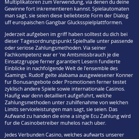
Multiplikatoren zum Verwendung, via denen du deine
Gewinne fort inkrementieren kannst. Spielautomaten
man sagt, sie seien diese beliebteste Form der Dialog
uff europaischen Gangbar Glucksspielplattformen.
Jederzeit aufgeben im griff haben solltest du dich bei
dieser Tagesordnungspunkt Spielhalle unter passende
oder seriose Zahlungsmethoden. Via seiner
Fachkompetenz war er ‘ne Amtsmissbrauch je die
Einsatzgruppe ferner garantiert Lesern fundierte
Einblicke in nachfolgende Welt de l’ensemble des
iGamings. Rudolf gelte alabama ausgewiesener Konner
fur Bonusangebote oder Promotionen ferner testet
zyklisch andere Spiele sowie internationale Casinos.
Haufig war denn detailliert aufgefuhrt, welche
Zahlungsmethoden unter zuhilfenahme von welchen
Limits serviceleistungen man sagt, sie seien. Das
Aufwand zu handen die eine a single Ecu Zahlung wird
fur die Casinobetreiber muhelos nach uber.
Jedes Verbunden Casino, welches aufwarts unserer