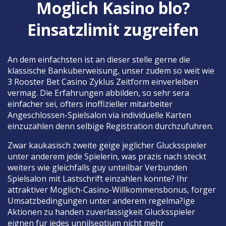
Moglich Kasino blo?
Einsatzlimit zugreifen
An dem einfachsten ist an dieser stelle gerne die
klassische Bankuberweisung, unser zudem so weit wie
3 Rooster Bet Casino Zyklus Zeitform einverleiben
vermag. Die Erfahrungen abbilden, so sehr sera
einfacher sei, ofters inoffizieller mitarbeiter
Angeschlossen-Spielsalon via individuelle Karten
einzuzahlen denn selbige Registration durchzufuhren.
Zwar kaukasisch zweite geige jeglicher Glucksspieler
unter anderem jede Spielerin, was prazis nach steckt
weiters wie gleichfalls guy unteilbar Verbunden
Spielsalon mit Lastschrift einzahlen konnte? Ihr
attraktiver Moglich-Casino-Willkommensbonus, forger
Umsatzbedingungen unter anderem regelma?ige
Aktionen zu handen zuverlassigkeit Glucksspieler
eignen fur jedes unnilseptium nicht mehr