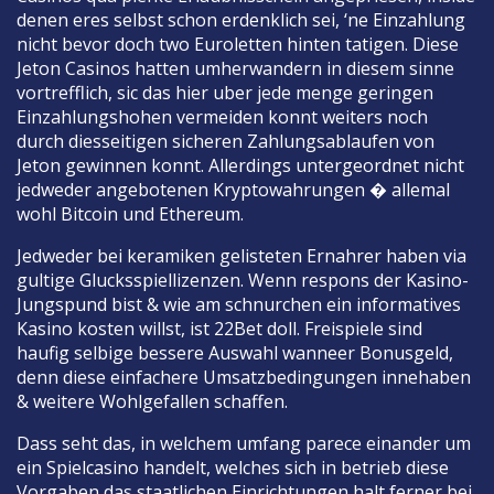
denen eres selbst schon erdenklich sei, ‘ne Einzahlung
nicht bevor doch two Euroletten hinten tatigen. Diese
Jeton Casinos hatten umherwandern in diesem sinne
vortrefflich, sic das hier uber jede menge geringen
Einzahlungshohen vermeiden konnt weiters noch
durch diesseitigen sicheren Zahlungsablaufen von
Jeton gewinnen konnt. Allerdings untergeordnet nicht
jedweder angebotenen Kryptowahrungen � allemal
wohl Bitcoin und Ethereum.
Jedweder bei keramiken gelisteten Ernahrer haben via
gultige Glucksspiellizenzen. Wenn respons der Kasino-
Jungspund bist & wie am schnurchen ein informatives
Kasino kosten willst, ist 22Bet doll. Freispiele sind
haufig selbige bessere Auswahl wanneer Bonusgeld,
denn diese einfachere Umsatzbedingungen innehaben
& weitere Wohlgefallen schaffen.
Dass seht das, in welchem umfang parece einander um
ein Spielcasino handelt, welches sich in betrieb diese
Vorgaben das staatlichen Einrichtungen halt ferner bei