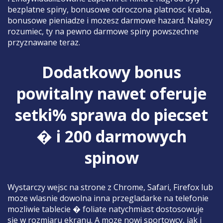
bezplatne spiny, bonusowe odroczona platnosc kraba,
bonusowe pieniadze i mozesz darmowe hazard. Nalezy
rozumiec, ty na pewno darmowe spiny powszechne
przyznawane teraz.
Dodatkowy bonus
powitalny nawet oferuje
setki% sprawa do piecset
� i 200 darmowych
spinow
Wystarczy wejsc na strone z Chrome, Safari, Firefox lub
moze wlasnie dowolna inna przegladarke na telefonie
mozliwie tablecie � foliate natychmiast dostosowuje
sie w rozmiaru ekranu. A moze nowi sportowcy, jak i