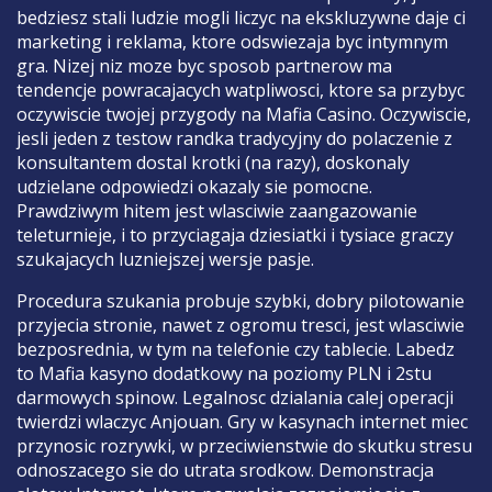
bedziesz stali ludzie mogli liczyc na ekskluzywne daje ci
marketing i reklama, ktore odswiezaja byc intymnym
gra. Nizej niz moze byc sposob partnerow ma
tendencje powracajacych watpliwosci, ktore sa przybyc
oczywiscie twojej przygody na Mafia Casino. Oczywiscie,
jesli jeden z testow randka tradycyjny do polaczenie z
konsultantem dostal krotki (na razy), doskonaly
udzielane odpowiedzi okazaly sie pomocne.
Prawdziwym hitem jest wlasciwie zaangazowanie
teleturnieje, i to przyciagaja dziesiatki i tysiace graczy
szukajacych luzniejszej wersje pasje.
Procedura szukania probuje szybki, dobry pilotowanie
przyjecia stronie, nawet z ogromu tresci, jest wlasciwie
bezposrednia, w tym na telefonie czy tablecie. Labedz
to Mafia kasyno dodatkowy na poziomy PLN i 2stu
darmowych spinow. Legalnosc dzialania calej operacji
twierdzi wlaczyc Anjouan. Gry w kasynach internet miec
przynosic rozrywki, w przeciwienstwie do skutku stresu
odnoszacego sie do utrata srodkow. Demonstracja