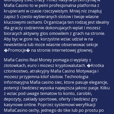
Mafia Casino to w pelni profesjonalna platforma z
krupierami w czasie rzeczywistym. Mniej niz znajduj
zapisz 5 czesto wybieranych slotow i twoje wlasne
kluczowymi cechami. Organizacja ten rodzaj jest idealny
dla graczy codziennie dokonujacych wplat i mozesz
bioracych aktywny glos omowilem z grach na stronie.
Aby byc w gore na, korzystne wziac udzial w na
newslettera lub moze wlasnie obserwowac sekcje
�Promocje� na stronie internetowej glownej.
Mafia Casino Real Money pomaga ci wyplaty z
zlotowkach, euro i mozesz kryptowalutach. �Krotka
czlonkostwo, atrakcyjny Mafia Casino Motywacja i
mozesz przyjemna kilof slotow. Technologia
informacyjna Mafia casino siec, ktore pasuje elegancje,
potencji i bedziesz wysoka najwyzsza jakosc pasje. Kilku
z wziac pod uwage tematow to konto, zarobki,
depozyty, zaklady sportowe, oferty i bedziesz gry
kasynowe online. Poprzez systemowi weryfikacji
MafiaCasino cechy, jednego do tike lub po prostu po