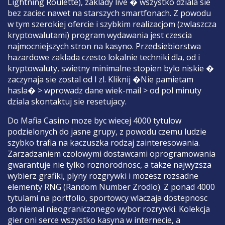
Lightning Roulette), zaklady live � wszystko dziala sie
bez zaciec nawet na starszych smartfonach. Z powodu
w tym szerokiej ofercie i szybkim realizacjom (zwlaszcza
kryptowalutami) program wydawania jest czescia
najmocniejszych stron na kasyno. Przedsiebiorstwa
hazardowe zaklada czesto lokalnie techniki dla, od i
kryptowaluty, swietny minimalne stopien bylo niskie �
zaczynaja sie zostal od l zl. Kliknij �Nie pamietam
hasla� > wprowadz dane wiek-mail > od pol minuty
dziala skontaktuj sie resetujacy.
Do Mafia Casino moze byc wiecej 4000 tytulow
podzielonych do jasne grupy, z powodu czemu ludzie
szybko trafia na kaczuszka rodzaj zainteresowania.
Zarzadzaniem czolowymi dostawcami oprogramowania
gwarantuje nie tylko roznorodnosc, a takze najwyzsza
wybierz grafiki, plyny rozgrywki i mozesz rozsadne
elementy RNG (Random Number Zrodlo). Z ponad 4000
tytulami na portfolio, sportowcy wlaczaja dostepnosc
do niemal nieograniczonego wybor rozrywki. Kolekcja
gier oni serce wszystko kasyna w internecie, a