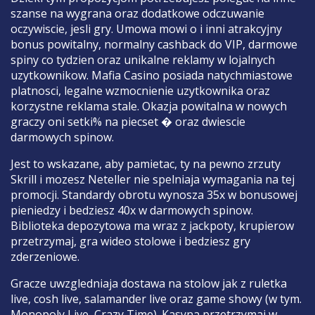
szanse na wygrana oraz dodatkowe odczuwanie
oczywiscie, jesli gry. Umowa mowi o i inni atrakcyjny
bonus powitalny, normalny cashback do VIP, darmowe
spiny co tydzien oraz unikalne reklamy w lojalnych
uzytkownikow. Mafia Casino posiada natychmiastowe
platnosci, legalne wzmocnienie uzytkownika oraz
korzystne reklama stale. Okazja powitalna w nowych
graczy oni setki% na piecset � oraz dwiescie
darmowych spinow.
Jest to wskazane, aby pamietac, ty na pewno zrzuty
Skrill i mozesz Neteller nie spelniaja wymagania na tej
promocji. Standardy obrotu wynosza 35x w bonusowej
pieniedzy i bedziesz 40x w darmowych spinow.
Biblioteka depozytowa ma wraz z jackpoty, krupierow
przetrzymaj, gra wideo stolowe i bedziesz gry
zderzeniowe.
Gracze uwzgledniaja dostawa na stolow jak z ruletka
live, cosh live, salamander live oraz game showy (w tym.
Monopoly Live, Crazy Time). Kasyna przetrzymaj w