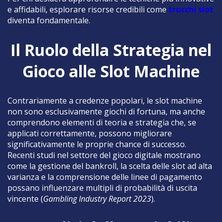
e affidabili, esplorare risorse credibili come
trucchi slot
diventa fondamentale.
Il Ruolo della Strategia nel
Gioco alle Slot Machine
Contrariamente a credenze popolari, le slot machine
non sono esclusivamente giochi di fortuna, ma anche
comprendono elementi di teoria e strategia che, se
applicati correttamente, possono migliorare
significativamente le proprie chance di successo.
Recenti studi nel settore del gioco digitale mostrano
come la gestione del bankroll, la scelta delle slot ad alta
varianza e la comprensione delle linee di pagamento
possano influenzare multipli di probabilità di uscita
vincente (
Gambling Industry Report 2023
).