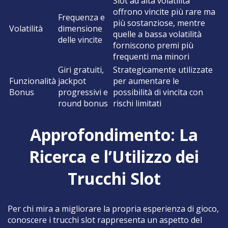
Slot ad alta volatilità
offrono vincite più rare ma
Frequenza e
più sostanziose, mentre
Volatilità
dimensione
quelle a bassa volatilità
delle vincite
forniscono premi più
frequenti ma minori
Giri gratuiti,
Strategicamente utilizzate
Funzionalità
jackpot
per aumentare le
Bonus
progressivi e
possibilità di vincita con
round bonus
rischi limitati
Approfondimento: La
Ricerca e l’Utilizzo dei
Trucchi Slot
Per chi mira a migliorare la propria esperienza di gioco,
conoscere i trucchi slot rappresenta un aspetto del