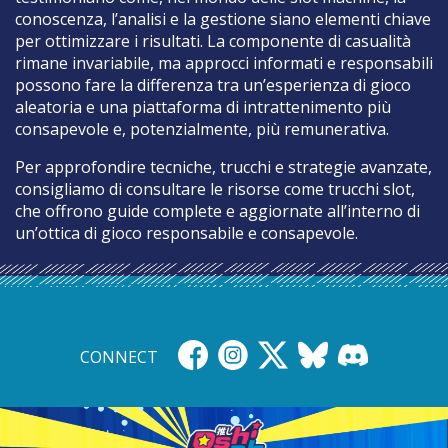
conoscenza, l’analisi e la gestione siano elementi chiave
per ottimizzare i risultati. La componente di casualità
rimane invariabile, ma approcci informati e responsabili
possono fare la differenza tra un’esperienza di gioco
aleatoria e una piattaforma di intrattenimento più
consapevole e, potenzialmente, più remunerativa.
Per approfondire tecniche, trucchi e strategie avanzate,
consigliamo di consultare le risorse come trucchi slot,
che offrono guide complete e aggiornate all’interno di
un’ottica di gioco responsabile e consapevole.
CONNECT