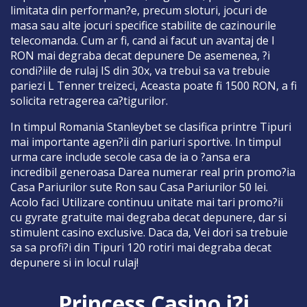
limitata din performan?e, precum sloturi, jocuri de
masa sau alte jocuri specifice stabilite de cazinourile
telecomanda. Cum ar fi, cand ai facut un avantaj de l
RON mai degraba decat depunere De asemenea, ?i
condi?iile de rulaj IS din 30x, va trebui sa va trebuie
pariezi L Tenner treizeci, Aceasta poate fi 1500 RON, a fi
solicita retragerea ca?tigurilor.
In timpul Romania Stanleybet se clasifica printre Tipuri
mai importante agen?ii din pariuri sportive. In timpul
urma care include secole casa de ia o ?ansa era
incredibil generoasa Darea numerar real prin promo?ia
Casa Pariurilor sute Ron sau Casa Pariurilor 50 lei.
Acolo faci Utilizare continuu unitate mai tari promo?ii
cu gyrate gratuite mai degraba decat depunere, dar si
stimulent casino exclusive. Daca da, Vei dori sa trebuie
sa sa profi?i din Tipuri 120 rotiri mai degraba decat
depunere si in locul rulaj!
Princess Casino i?i