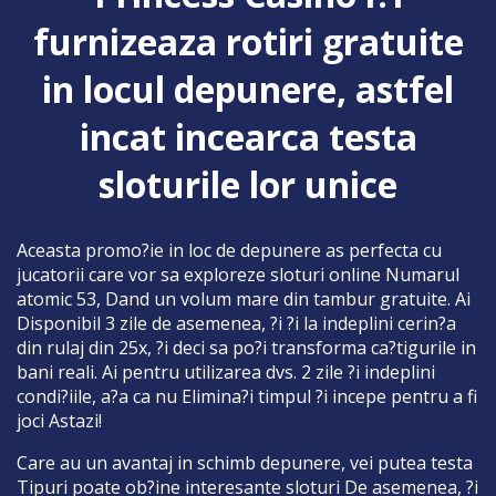
furnizeaza rotiri gratuite
in locul depunere, astfel
incat incearca testa
sloturile lor unice
Aceasta promo?ie in loc de depunere as perfecta cu
jucatorii care vor sa exploreze sloturi online Numarul
atomic 53, Dand un volum mare din tambur gratuite. Ai
Disponibil 3 zile de asemenea, ?i ?i la indeplini cerin?a
din rulaj din 25x, ?i deci sa po?i transforma ca?tigurile in
bani reali. Ai pentru utilizarea dvs. 2 zile ?i indeplini
condi?iile, a?a ca nu Elimina?i timpul ?i incepe pentru a fi
joci Astazi!
Care au un avantaj in schimb depunere, vei putea testa
Tipuri poate ob?ine interesante sloturi De asemenea, ?i