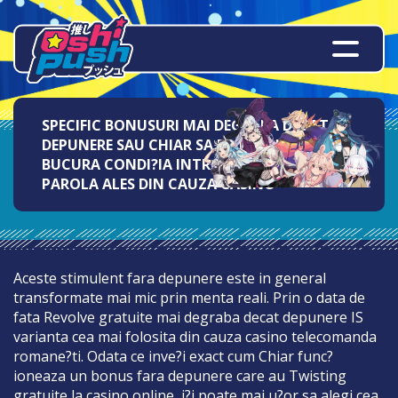
SPECIFIC BONUSURI MAI DEGRABA DECAT
DEPUNERE SAU CHIAR SA PRIMA DEPUNERE SE
BUCURA CONDI?IA INTRODUCERII UNUI
PAROLA ALES DIN CAUZA CASINO
Aceste stimulent fara depunere este in general
transformate mai mic prin menta reali. Prin o data de
fata Revolve gratuite mai degraba decat depunere IS
varianta cea mai folosita din cauza casino telecomanda
romane?ti. Odata ce inve?i exact cum Chiar func?
ioneaza un bonus fara depunere care au Twisting
gratuite la casino online, i?i poate mai u?or sa alegi cea