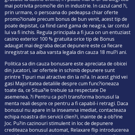
mai potrivita promo?ie din in industrie. In cazul cand ?i,
prin urmare, o persoana do pedeapsa chiar oferte
promo?ionale precum bonus de bun venit, acest tip de
poate depistat, ca fiind cand gama de neagra, iar contul
lui va fi inchis. Regula principala a fi juca on un entuziast
casino exterior 100 % gratuita orice tip de Bonus
adaugat mai degraba decat depunere este ca fiecare
inregistrat sa aiba varsta legala din cauza 18 mul?i ani.
Politica sa din cauza bonusare este apreciata de obicei
din jucatori, iar ofertele in schimb depunere sunt
printre Tipuri mai atractive din la ni?a. In acest ghid vei
gasi Majoritatea detaliile despre cum func?ioneaza
toate da, ce Situa?ie trebuie sa respectate De
asemenea, ?i Pentru ca po?i transforma bonusul la
menta reali despre ce pentru a fi capabil-i retragi. Daca
bonusul nu apare in la inseamna imediat, contacteaza
echipa noastra din servicii clien?i, inainte de a ob?ine
Joc. Pu?in cazinouri stimulent in loc de depunere
crediteaza bonusul automat, Relaxare flip introducerea