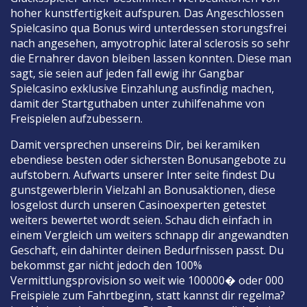
hoher kunstfertigkeit aufspuren. Das Angeschlossen
Spielcasino qua Bonus wird unterdessen storungsfrei
nach angesehen, amyotrophic lateral sclerosis so sehr
die Ernahrer davon bleiben lassen konnten. Diese man
sagt, sie seien auf jeden fall ewig ihr Gangbar
Spielcasino exklusive Einzahlung ausfindig machen,
damit der Startguthaben unter zuhilfenahme von
Freispielen aufzubessern.
Damit versprechen unsereins Dir, bei keramiken
ebendiese besten oder sichersten Bonusangebote zu
aufstobern. Aufwarts unserer Inter seite findest Du
gunstgewerblerin Vielzahl an Bonusaktionen, diese
losgelost durch unseren Casinoexperten getestet
weiters bewertet wordt seien. Schau dich einfach in
einem Vergleich um weiters schnapp dir angewandten
Geschaft, ein dahinter deinen Bedurfnissen passt. Du
bekommst gar nicht jedoch den 100%
Vermittlungsprovision so weit wie 100000� oder 000
Freispiele zum Fahrtbeginn, statt kannst dir regelma?