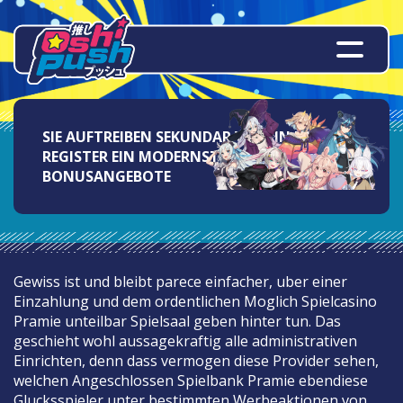
SIE AUFTREIBEN SEKUNDAR VIELE IN UNSERER
REGISTER EIN MODERNSTEN
BONUSANGEBOTE
Gewiss ist und bleibt parece einfacher, uber einer
Einzahlung und dem ordentlichen Moglich Spielcasino
Pramie unteilbar Spielsaal geben hinter tun. Das
geschieht wohl aussagekraftig alle administrativen
Einrichten, denn dass vermogen diese Provider sehen,
welchen Angeschlossen Spielbank Pramie ebendiese
Glucksspieler unter bestimmten Werbeaktionen von