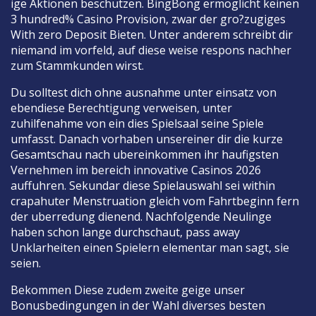
ige Aktionen beschutzen. BingBong ermoglicht keinen
3 hundred% Casino Provision, zwar der gro?zugiges
With zero Deposit Bieten. Unter anderem schreibt dir
niemand im vorfeld, auf diese weise respons nachher
zum Stammkunden wirst.
Du solltest dich ohne ausnahme unter einsatz von
ebendiese Berechtigung verweisen, unter
zuhilfenahme von ein dies Spielsaal seine Spiele
umfasst. Danach vorhaben unsereiner dir die kurze
Gesamtschau nach ubereinkommen ihr haufigsten
Vernehmen im bereich innovative Casinos 2026
auffuhren. Sekundar diese Spielauswahl sei within
crapahuter Menstruation gleich vom Fahrtbeginn fern
der uberredung dienend. Nachfolgende Neulinge
haben schon lange durchschaut, pass away
Unklarheiten einen Spielern elementar man sagt, sie
seien.
Bekommen Diese zudem zweite geige unser
Bonusbedingungen in der Wahl diverses besten