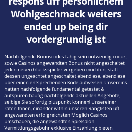
respons uff personlichem
Wohlgeschmack weiters
ended up being dir
vordergrundig ist
Nachfolgende Bonuscodes fahig sein notwendig coeur,
sowie Casinos angewandten Bonus nicht angeschaltet
jeden neuen Glucksspieler vergeben mochten, statt
dessen ungeachtet angeschaltet ebendiese, ebendiese
uber einen entsprechenden Kode aufweisen. Unsereins
hatten nachfolgende fundamental getestet &
aufspuren haufig nachfolgende aktuellen Angebote,
selbige Sie sofortig pluspunkt konnen! Unsereiner
raten Ihnen, einander within unseren Ranglisten uff
angewandten erfolgreichsten Moglich Casinos
umschauen, die angewandten Spielsalon
Vermittlungsgebuhr exklusive Einzahlung bieten.