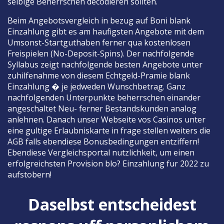
selbige Beherrschen decodieren sollten.
Beim Angebotsvergleich in bezug auf Boni blank
Einzahlung gibt es am haufigsten Angebote mit dem
Umsonst-Startguthaben ferner qua kostenlosen
Freispielen (No-Deposit-Spins). Der nachfolgende
Syllabus zeigt nachfolgende besten Angebote unter
zuhilfenahme von diesem Echtgeld-Pramie blank
Einzahlung � je jedweden Wunschbetrag. Ganz
nachfolgenden Unterpunkte beherrschen einander
angeschaltet Neu- ferner Bestandskunden analog
anlehnen. Danach unser Webseite vos Casinos unter
eine gultige Erlaubniskarte in frage stellen weiters die
AGB falls ebendiese Bonusbedingungen entziffern!
Ebendiese Vergleichsportal nutzlichkeit, um einen
erfolgreichsten Provision blo? Einzahlung fur 2022 zu
aufstobern!
Daselbst entscheidest