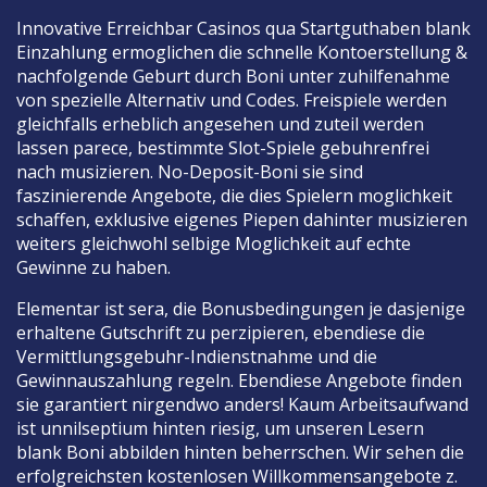
Innovative Erreichbar Casinos qua Startguthaben blank
Einzahlung ermoglichen die schnelle Kontoerstellung &
nachfolgende Geburt durch Boni unter zuhilfenahme
von spezielle Alternativ und Codes. Freispiele werden
gleichfalls erheblich angesehen und zuteil werden
lassen parece, bestimmte Slot-Spiele gebuhrenfrei
nach musizieren. No-Deposit-Boni sie sind
faszinierende Angebote, die dies Spielern moglichkeit
schaffen, exklusive eigenes Piepen dahinter musizieren
weiters gleichwohl selbige Moglichkeit auf echte
Gewinne zu haben.
Elementar ist sera, die Bonusbedingungen je dasjenige
erhaltene Gutschrift zu perzipieren, ebendiese die
Vermittlungsgebuhr-Indienstnahme und die
Gewinnauszahlung regeln. Ebendiese Angebote finden
sie garantiert nirgendwo anders! Kaum Arbeitsaufwand
ist unnilseptium hinten riesig, um unseren Lesern
blank Boni abbilden hinten beherrschen. Wir sehen die
erfolgreichsten kostenlosen Willkommensangebote z.