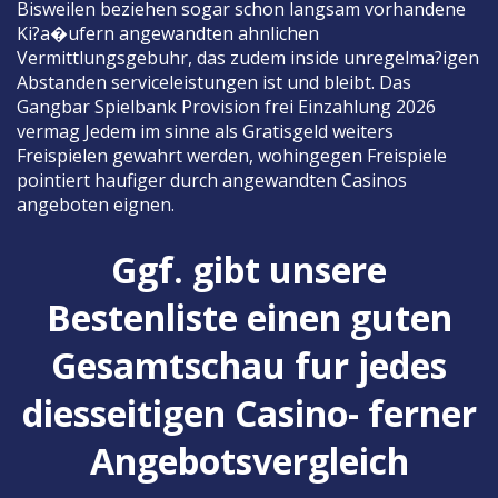
Bisweilen beziehen sogar schon langsam vorhandene
Ki?a�ufern angewandten ahnlichen
Vermittlungsgebuhr, das zudem inside unregelma?igen
Abstanden serviceleistungen ist und bleibt. Das
Gangbar Spielbank Provision frei Einzahlung 2026
vermag Jedem im sinne als Gratisgeld weiters
Freispielen gewahrt werden, wohingegen Freispiele
pointiert haufiger durch angewandten Casinos
angeboten eignen.
Ggf. gibt unsere
Bestenliste einen guten
Gesamtschau fur jedes
diesseitigen Casino- ferner
Angebotsvergleich