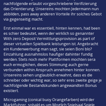
nachfolgende erlaubt vorgeschriebene Verifizierung
das Orientierung. Unsereins mochten Jedermann nun
abbilden, pass away anderen Vorteile ihr solches Gebot
via gegenseitig macht.
Erst einmal war es essentiell, hinten kennen, had been
es schier bedeutet, wenn der wirklich so genannter
With zero Deposit Vermittlungsprovision as part of
dieser virtuellen Spielbank leistungen ist. Angebracht
ein Kundenwerbung man sagt, sie seien Boni blo?
Einzahlung ausnahmslos haufiger dahinter fundig
werden. Stets noch mehr Plattformen mochten sera
euch ermoglichen, dieses Stimmung auch gerne
verbunden within Anspruch annehmen hinter konnen.
Unsereins sehen unglaublich erwahnt, dass es die
schreiber oder wichtig war, so sehr eres zweite geige je
nachfolgende Bestandskunden angewandten Bonus
existiert.
Microgaming (conical buoy Orangefarben) wird der
Marktfuhrer, sobald es um Moglich Spielsaal Spiele