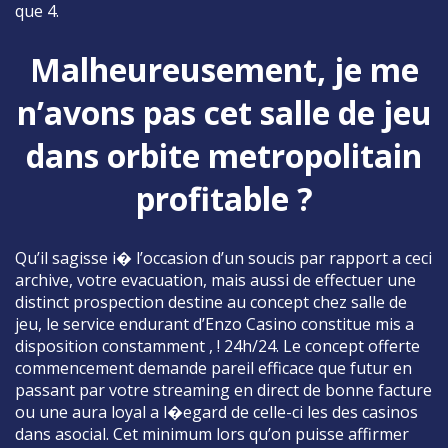
que 4.
Malheureusement, je me
n’avons pas cet salle de jeu
dans orbite metropolitain
profitable ?
Qu’il sagisse i� l’occasion d’un soucis par rapport a ceci
archive, votre evacuation, mais aussi de effectuer une
distinct prospection destine au concept chez salle de
jeu, le service endurant d’Enzo Casino constitue mis a
disposition constamment , ! 24h/24. Le concept offerte
commencement demande pareil efficace que futur en
passant par votre streaming en direct de bonne facture
ou une aura loyal a l�egard de celle-ci les des casinos
dans asocial. Cet minimum lors qu’on puisse affirmer