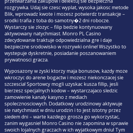
przetwarzania zakupow i delektuj sie bezpieczna
rozgrywka. Udaj sie czesc wyplat, wysoka jakosc metode
Blik, wprowadz kwote i mozesz potwierdz transakcje –
srodki trafia z toba do samotny�2 dni robocze.
Wystarczy sie zlozyc – filip bedzie kontynuowany
aktywowany natychmiast. Monro PL Casino
zdecydowanie traktuje odpowiedzialna gre i daje
bezpieczne srodowisko w rozrywki online! Wszystko to
wystepuje dyskretnie, posiadanie poszanowaniem
prywatnosci gracza.
Wyposazony w zyski ktorzy maja bonusow, kazdy moze
wkroczyc do arene bogactw i mozesz niekonczacej sie
szczescia! Sportowcy mogli uzyskac kusza fillip, jesli
bierzesz specjalnych kodow – wystarczajaco sledzic
zamowienie kanaly kasyno z mediach
spolecznosciowych. Dodatkowy urodzinowy aktywuje
sie natychmiast w dniu urodzin i to jest istotny przez
siedem dni – warte kazdego grosza go wykorzystac,
zanim wygasnie! Monro Casino nie zapomina w sprawie
swoich lojalnych graczach w ich wyjatkowym dniu! Tym