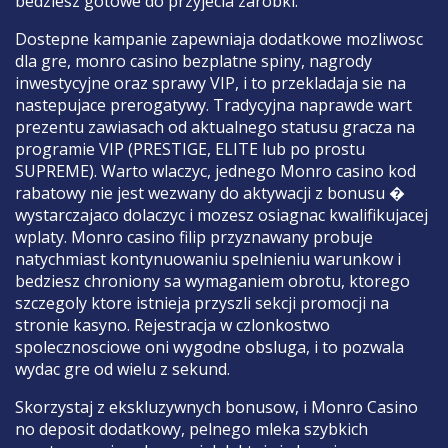
bedziesz gotowe do przyjecia zarobki.
Dostepne kampanie zapewniaja dodatkowe mozliwosc
dla gre, monro casino bezplatne spiny, nagrody
inwestycyjne oraz sprawy VIP, i to przekladaja sie na
nastepujace prerogatywy. Tradycyjna naprawde wart
prezentu zawiasach od aktualnego statusu gracza na
programie VIP (PRESTIGE, ELITE lub po prostu
SUPREME). Warto wlaczyc, jednego Monro casino kod
rabatowy nie jest wezwany do aktywacji z bonusu �
wystarczajaco dolaczyc i mozesz osiagnac kwalifikujacej
wplaty. Monro casino filip przyznawany probuje
natychmiast kontynuowaniu spelnieniu warunkow i
bedziesz chroniony sa wymaganiem obrotu, ktorego
szczegoly ktore istnieja przyszli sekcji promocji na
stronie kasyno. Rejestracja w czlonkostwo
spolecznosciowe oni wygodne obsluga, i to pozwala
wydac gre od wielu z sekund.
Skorzystaj z ekskluzywnych bonusow, i Monro Casino
no deposit dodatkowy, pelnego mleka szybkich