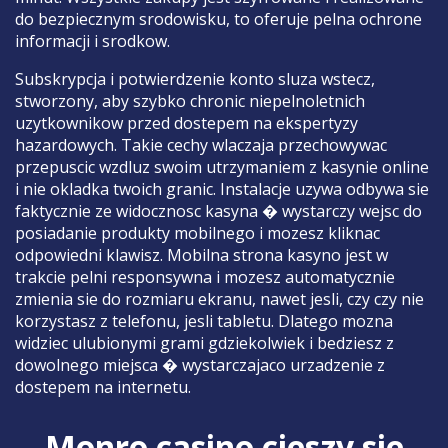
do bezpiecznym srodowisku, to oferuje pelna ochrone
informacji i srodkow.
Subskrypcja i potwierdzenie konto sluza wstecz,
stworzony, aby szybko chronic niepelnoletnich
uzytkownikow przed dostepem na ekspertyzy
hazardowych. Takie cechy wlaczaja przechowywac
przepuscic wzdluz swoim utrzymaniem z kasynie online
i nie okladka twoich granic. Instalacje uzywa odbywa sie
faktycznie ze widocznosc kasyna � wystarczy wejsc do
posiadanie produkty mobilnego i mozesz kliknac
odpowiedni klawisz. Mobilna strona kasyno jest w
trakcie pelni responsywna i mozesz automatycznie
zmienia sie do rozmiaru ekranu, nawet jesli, czy czy nie
korzystasz z telefonu, jesli tabletu. Dlatego mozna
widziec ulubionymi grami gdziekolwiek i bedziesz z
dowolnego miejsca � wystarczajaco urzadzenie z
dostepem na internetu.
Monro casino cieszy sie