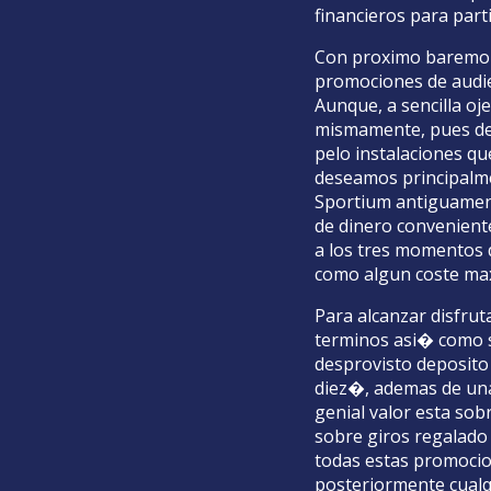
financieros para parti
Con proximo baremo o
promociones de audie
Aunque, a sencilla o
mismamente, pues det
pelo instalaciones qu
deseamos principalmen
Sportium antiguament
de dinero convenient
a los tres momentos d
como algun coste max
Para alcanzar disfrut
terminos asi� como s
desprovisto deposito
diez�, ademas de una
genial valor esta so
sobre giros regalado
todas estas promocion
posteriormente cualq