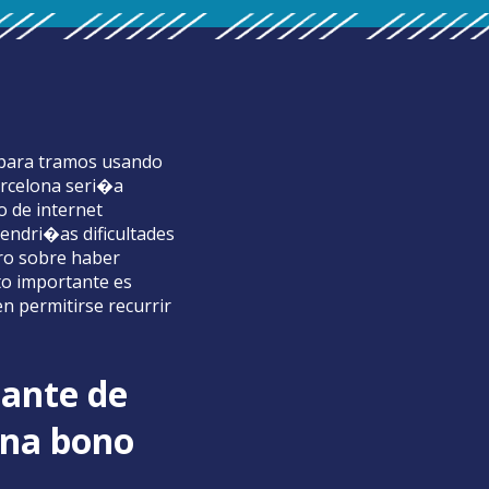
 para tramos usando
arcelona seri�a
 de internet
tendri�as dificultades
ro sobre haber
pto importante es
en permitirse recurrir
tante de
ona bono