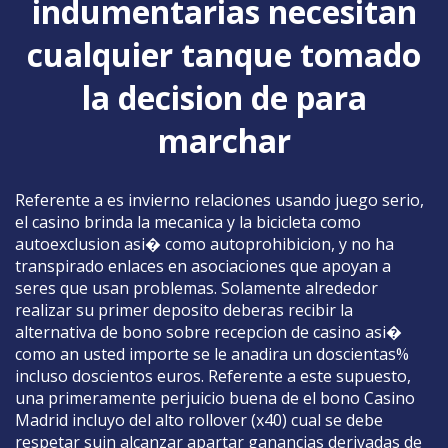
indumentarias necesitan
cualquier tanque tomado
la decision de para
marchar
Referente a es invierno relaciones usando juego serio,
el casino brinda la mecanica y la bicicleta como
autoexclusion asi� como autoprohibicion, y no ha
transpirado enlaces en asociaciones que apoyan a
seres que usan problemas. Solamente alrededor
realizar su primer deposito deberas recibir la
alternativa de bono sobre recepcion de casino asi�
como an usted importe se le anadira un doscientas%
incluso doscientos euros. Referente a este supuesto,
una primeramente perjuicio buena de el bono Casino
Madrid incluyo del alto rollover (x40) cual se debe
respetar suin alcanzar apartar ganancias derivadas de