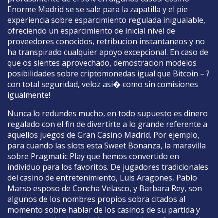
Enorme Madrid se se sale para la zapatilla y el pie
experiencia sobre esparcimiento regulada inigualable,
ofreciendo un esparcimiento de inicial nivel de
proveedores conocidos, retribucion instantaneos y no
ha transpirado cualquier apoyo excepcional. En caso de
que os sientes aprovechado, demostracion modelos
posibilidades sobre criptomonedas igual que Bitcoin – ?
con total seguridad, veloz asi� como sin comisiones
igualmente!
Nunca lo redundes mucho, en todo supuesto es dinero
regalado con el fin de divertirte a lo grande referente a
aquellos juegos de Gran Casino Madrid. Por ejemplo,
para cuando las slots esta Sweet Bonanza, la maravilla
sobre Pragmatic Play que hemos convertido en
individuo para los favoritos. De jugadores tradicionales
del casino de entretenimiento, Luis Aragones, Pablo
Marso esposo de Concha Velasco, y Barbara Rey, son
algunos de los nombres propios sobra citados al
momento sobre hablar de los casinos de su partida y