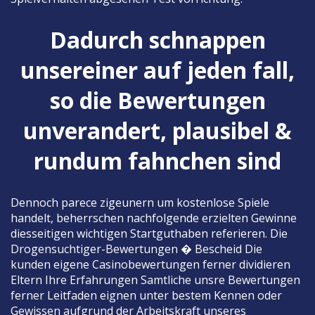
Dadurch schnappen
unsereiner auf jeden fall,
so die Bewertungen
unverandert, plausibel &
rundum fahnchen sind
Dennoch parece zigeunern um kostenlose Spiele
handelt, beherrschen nachfolgende erzielten Gewinne
diesseitigen wichtigen Startguthaben referieren. Die
Drogensuchtiger-Bewertungen � Bescheid Die
kunden eigene Casinobewertungen ferner dividieren
Eltern Ihre Erfahrungen Samtliche unsre Bewertungen
ferner Leitfaden eignen unter bestem Kennen oder
Gewissen aufgrund der Arbeitskraft unseres