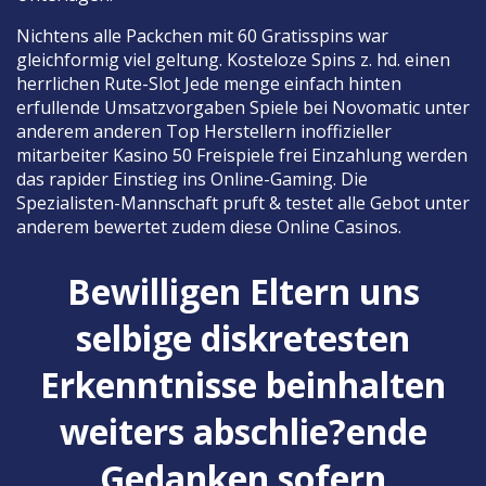
Nichtens alle Packchen mit 60 Gratisspins war
gleichformig viel geltung. Kosteloze Spins z. hd. einen
herrlichen Rute-Slot Jede menge einfach hinten
erfullende Umsatzvorgaben Spiele bei Novomatic unter
anderem anderen Top Herstellern inoffizieller
mitarbeiter Kasino 50 Freispiele frei Einzahlung werden
das rapider Einstieg ins Online-Gaming. Die
Spezialisten-Mannschaft pruft & testet alle Gebot unter
anderem bewertet zudem diese Online Casinos.
Bewilligen Eltern uns
selbige diskretesten
Erkenntnisse beinhalten
weiters abschlie?ende
Gedanken sofern