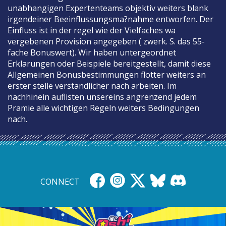
unabhangigen Expertenteams objektiv weiters blank
irgendeiner Beeinflussungsma?nahme entworfen. Der
Einfluss ist in der regel wie der Vielfaches wa
vergebenen Provision angegeben ( zwerk. S. das 55-
fache Bonuswert). Wir haben untergeordnet
Erklarungen oder Beispiele bereitgestellt, damit diese
Allgemeinen Bonusbestimmungen flotter weiters an
erster stelle verstandlicher nach arbeiten. Im
nachhinein auflisten unsereins angrenzend jedem
Pramie alle wichtigen Regeln weiters Bedingungen
nach.
CONNECT