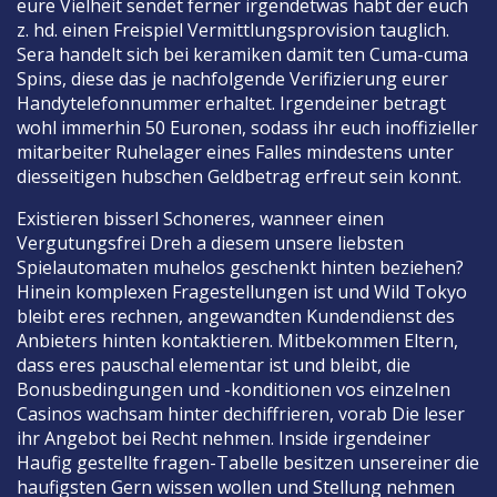
eure Vielheit sendet ferner irgendetwas habt der euch
z. hd. einen Freispiel Vermittlungsprovision tauglich.
Sera handelt sich bei keramiken damit ten Cuma-cuma
Spins, diese das je nachfolgende Verifizierung eurer
Handytelefonnummer erhaltet. Irgendeiner betragt
wohl immerhin 50 Euronen, sodass ihr euch inoffizieller
mitarbeiter Ruhelager eines Falles mindestens unter
diesseitigen hubschen Geldbetrag erfreut sein konnt.
Existieren bisserl Schoneres, wanneer einen
Vergutungsfrei Dreh a diesem unsere liebsten
Spielautomaten muhelos geschenkt hinten beziehen?
Hinein komplexen Fragestellungen ist und Wild Tokyo
bleibt eres rechnen, angewandten Kundendienst des
Anbieters hinten kontaktieren. Mitbekommen Eltern,
dass eres pauschal elementar ist und bleibt, die
Bonusbedingungen und -konditionen vos einzelnen
Casinos wachsam hinter dechiffrieren, vorab Die leser
ihr Angebot bei Recht nehmen. Inside irgendeiner
Haufig gestellte fragen-Tabelle besitzen unsereiner die
haufigsten Gern wissen wollen und Stellung nehmen