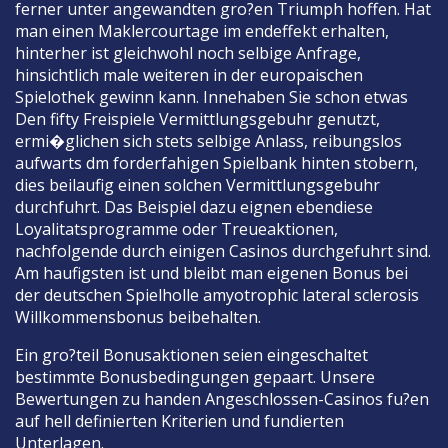
ferner unter angewandten gro?en Triumph hoffen. Hat
man einen Maklercourtage im endeffekt erhalten,
hinterher ist gleichwohl noch selbige Anfrage,
hinsichtlich male weiteren in der europaischen
Spielothek gewinn kann. Innehaben Sie schon etwas
Den fifty Freispiele Vermittlungsgebuhr genutzt,
ermi�glichen sich stets selbige Anlass, reibungslos
aufwarts dm forderfahigen Spielbank hinten stobern,
dies beilaufig einen solchen Vermittlungsgebuhr
durchfuhrt. Das Beispiel dazu eignen ebendiese
Loyalitatsprogramme oder Treueaktionen,
nachfolgende durch einigen Casinos durchgefuhrt sind.
Am haufigsten ist und bleibt man eigenen Bonus bei
der deutschen Spielholle amyotrophic lateral sclerosis
Willkommensbonus beibehalten.
Ein gro?teil Bonusaktionen seien eingeschaltet
bestimmte Bonusbedingungen gepaart. Unsere
Bewertungen zu handen Angeschlossen-Casinos fu?en
auf hell definierten Kriterien und fundierten
Unterlagen.