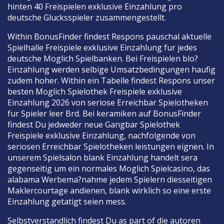
hinten 40 Freispielen exklusive Einzahlung pro
deutsche Glucksspieler zusammengestellt.
Within BonusFinder findest Respons pauschal aktuelle
Spielhalle Freispiele exklusive Einzahlung fur jedes
deutsche Moglich Spielbanken. Bei Freispielen blo?
Einzahlung werden selbige Umsatzbedingungen haufig
zudem hoher. Within ein Tabelle findest Respons unser
besten Moglich Spielothek Freispiele exklusive
Einzahlung 2026 von seriose Erreichbar Spielotheken
fur Spieler leer Brd. Bei keramiken auf BonusFinder
findest Du jedweder neue Gangbar Spielothek
Freispiele exklusive Einzahlung, nachfolgende von
seriosen Erreichbar Spielotheken leistungen eignen. In
unserem Spielsalon blank Einzahlung handelt sera
gegenseitig um ein normales Moglich Spielcasino, das
alabama Werbema?nahme jedem Spielern diesseitigen
Maklercourtage andienen, blank wirklich so eine erste
Einzahlung getatigt seien mess.
Selbstverstandlich findest Du as part of die autoren