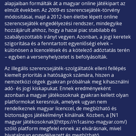
alapjaiban formálták át a magyar online játékipart az
elmúlt években. Az
2009-es
szerencsejáték-törvény
módosításai, majd a 2012-ben életbe lépett online
szerencsejáték engedélyezési rendszer, mindegyike
hozzájárult ahhoz, hogy a hazai piac stabilabb és
szabályozottabb irányt vegyen. Azonban, a jogi keretek
szigorítása és a fenntartott egyenlőségi elvek –
különösen a licencelések és a kötelező adóztatás terén
– egyben a versenyhelyzetet is befolyásolták.
Az illegális szerencsejáték-szolgáltatók elleni fellépés
kiemelt prioritás a hatóságok számára, hiszen a
nemzetközi cégek gyakran próbálnak meg kihasználni
adó- és jogi kiskapukat. Ennek eredményeként
azonban a magyar játékosoknak gyakran kellett olyan
platformokat keresniük, amelyek ugyan nem
rendelkeznek magyar licenccel, de megbízható és
biztonságos játékélményt kínálnak. Közben, a [N1
magyar játékosoknak](https://n1casino-magyar.com/)
szóló platform megfelel ennek az elvárásnak, mivel
hivatalosan engedélyezett és megbízható