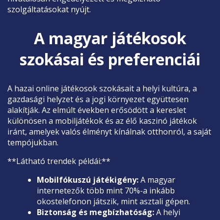
szolgáltatásokat nyújt.
A magyar játékosok
szokásai és preferenciái
A hazai online játékosok szokásait a helyi kultúra, a
gazdasági helyzet és a jogi környezet együttesen
alakítják. Az elmúlt években erősödött a kereslet
különösen a mobiljátékok és az élő kaszinó játékok
iránt, amelyek valós élményt kínálnak otthonról, a saját
tempójukban.
**Látható trendek példái:**
Mobilfókuszú játékigény:
A magyar
internetezők több mint 70%-a inkább
okostelefonon játszik, mint asztali gépen.
Biztonság és megbízhatóság:
A helyi