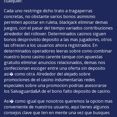
cualquier.
Cada uno restringe dicho trato a tragaperras
concretas, no obstante varios bonos asimismo
permiten apostar en ruleta, blackjack eliminar demas
juegos, con el pasar del tiempo variados contribuciones
alrededor del rollover. Determinados casinos siguen
bonos desprovisto deposito a las mas jugadores, otros
las ofrecen a los usuarios ahora registrados. En
determinados operadores leeras sobre como combinar
nuestro bono casino carente tanque con apuestas
gratuito eliminar anuncios relacionados, demas nos
confeccionan escoger entre una oferta sin deposito
asi� como otra. Alrededor del alejado sobre
promociones de el casino indumentarias redes
especiales sobre una promocion podrias asesorarse
los Salvaguarda&A de el bono falto deposito de casino.
Asi� como igual que nosotros queremos la opcion mas
conveniente de nuestros usuario, aqui tienes algunos
consejos clave que ten en mente una vez que busques