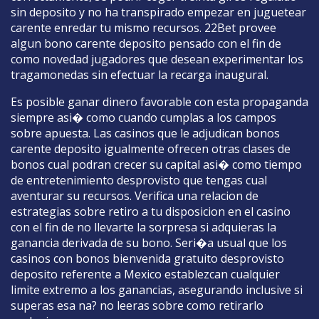
sin deposito y no ha transpirado empezar en juguetear
carente enredar tu mismo recursos. 22Bet provee
algun bono carente deposito pensado con el fin de
como novedad jugadores que desean experimentar los
tragamonedas sin efectuar la recarga inaugural.
Es posible ganar dinero favorable con esta propaganda
siempre asi� como cuando cumplas a los campos
sobre apuesta. Las casinos que le adjudican bonos
carente deposito igualmente ofrecen otras clases de
bonos cual podran crecer su capital asi� como tiempo
de entretenimiento desprovisto que tengas cual
aventurar su recursos. Verifica una relacion de
estrategias sobre retiro a tu disposicion en el casino
con el fin de no llevarte la sorpresa si adquieras la
ganancia derivada de su bono. Seri�a usual que los
casinos con bonos bienvenida gratuito desprovisto
deposito referente a Mexico establezcan cualquier
limite extremo a los ganancias, asegurando inclusive si
superas esa na? no leeras sobre como retirarlo