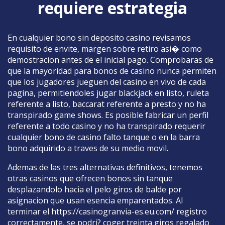
requiere estrategia
En cualquier bono sin deposito casino revisamos
requisito de envite, margen sobre retiro asi� como
demostracion antes de el inicial pago. Comprobaras de
que la mayoridad para bonos de casino nunca permiten
que los jugadores jueguen del casino en vivo de cada
pagina, permitiendoles jugar blackjack en listo, ruleta
referente a listo, baccarat referente a presto y no ha
transpirado game shows. Es posible fabricar un perfil
referente a todo casino y no ha transpirado requerir
cualquier bono de casino falto tanque o en la barra
bono adquirido a traves de su medio movil.
Ademas de las tres alternativas definitivos, tenemos
otras casinos que ofrecen bonos sin tanque
desplazandolo hacia el pelo giros de balde por
asignacion que usan esencia emparentados. Al
terminar el https://casinogranvia-es.eu.com/ registro
correctamente, se podri? coger treinta giros regalado