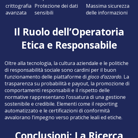
crittografia
Protezione dei dati
Massima sicurezza
avanzata
sensibili
delle informazioni
Il Ruolo dell’Operatoria
Etica e Responsabile
Oltre alla tecnologia, la cultura aziendale e le politiche
di responsabilità sociale sono cardini per il buon
funzionamento delle piattaforme di
gioco d’azzardo
. La
trasparenza su probabilità e payout, la promozione di
comportamenti responsabili e il rispetto delle
normative rappresentano l’ossatura di una gestione
sostenibile e credibile. Elementi come il reporting
automatizzato e le certificazioni di conformità
avvalorano l’impegno verso pratiche leali ed etiche.
Conclusioni: La Ricerca