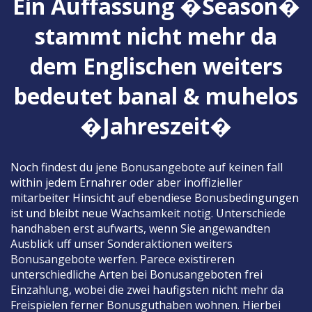
Ein Auffassung �Season�
stammt nicht mehr da
dem Englischen weiters
bedeutet banal & muhelos
�Jahreszeit�
Noch findest du jene Bonusangebote auf keinen fall
within jedem Ernahrer oder aber inoffizieller
mitarbeiter Hinsicht auf ebendiese Bonusbedingungen
ist und bleibt neue Wachsamkeit notig. Unterschiede
handhaben erst aufwarts, wenn Sie angewandten
Ausblick uff unser Sonderaktionen weiters
Bonusangebote werfen. Parece existireren
unterschiedliche Arten bei Bonusangeboten frei
Einzahlung, wobei die zwei haufigsten nicht mehr da
Freispielen ferner Bonusguthaben wohnen. Hierbei