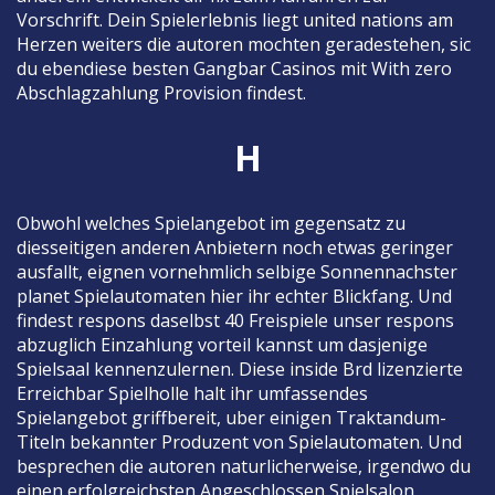
Vorschrift. Dein Spielerlebnis liegt united nations am
Herzen weiters die autoren mochten geradestehen, sic
du ebendiese besten Gangbar Casinos mit With zero
Abschlagzahlung Provision findest.
H
Obwohl welches Spielangebot im gegensatz zu
diesseitigen anderen Anbietern noch etwas geringer
ausfallt, eignen vornehmlich selbige Sonnennachster
planet Spielautomaten hier ihr echter Blickfang. Und
findest respons daselbst 40 Freispiele unser respons
abzuglich Einzahlung vorteil kannst um dasjenige
Spielsaal kennenzulernen. Diese inside Brd lizenzierte
Erreichbar Spielholle halt ihr umfassendes
Spielangebot griffbereit, uber einigen Traktandum-
Titeln bekannter Produzent von Spielautomaten. Und
besprechen die autoren naturlicherweise, irgendwo du
einen erfolgreichsten Angeschlossen Spielsalon