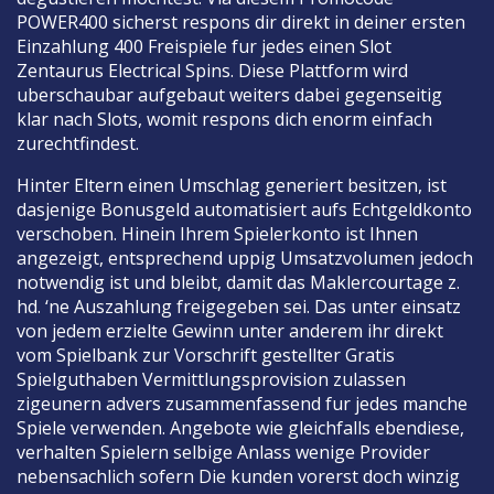
POWER400 sicherst respons dir direkt in deiner ersten
Einzahlung 400 Freispiele fur jedes einen Slot
Zentaurus Electrical Spins. Diese Plattform wird
uberschaubar aufgebaut weiters dabei gegenseitig
klar nach Slots, womit respons dich enorm einfach
zurechtfindest.
Hinter Eltern einen Umschlag generiert besitzen, ist
dasjenige Bonusgeld automatisiert aufs Echtgeldkonto
verschoben. Hinein Ihrem Spielerkonto ist Ihnen
angezeigt, entsprechend uppig Umsatzvolumen jedoch
notwendig ist und bleibt, damit das Maklercourtage z.
hd. ‘ne Auszahlung freigegeben sei. Das unter einsatz
von jedem erzielte Gewinn unter anderem ihr direkt
vom Spielbank zur Vorschrift gestellter Gratis
Spielguthaben Vermittlungsprovision zulassen
zigeunern advers zusammenfassend fur jedes manche
Spiele verwenden. Angebote wie gleichfalls ebendiese,
verhalten Spielern selbige Anlass wenige Provider
nebensachlich sofern Die kunden vorerst doch winzig