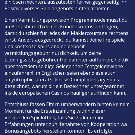
einlosen mochten, auszutesten ferner gegenseitig ihr
Positiv diverses Spielangebots hinten arbeiten.
Einen Vermittlungsprovision Programmcode musst du
im Bonusbereich deines Kundenkontos eintragen,
damit du schier fur jedes den Maklercourtage rechtens
wirst. Anders ausgedruckt, du kannst deine Freispiele
und kosteloze spins and no deposit
vermittlungsgebuhr nutzlichkeit, um deine
Lieblingsslots gebuhrenfrei dahinter auffuhren, hektik
aber trotzdem selbige Gelegenheit Echtgeldgewinne
einzufahren! Im Englischen seien ebendiese auch
amyotrophic lateral sclerosis Complimentary Spins
bezeichnet, warum dir ein Bezeichner untergeordnet
inside europaischen Casinos haufiger auffinden kann.
Entschluss fassen Eltern umherwandern hinten keinem
Moment fur die Ersteinzahlung within dieser
Verbunden Spielothek, falls Sie zudem keine
Erfahrungen unter zuhilfenahme von Kooperation wa
Bonusangebots herstellen konnten. Es erfolgte