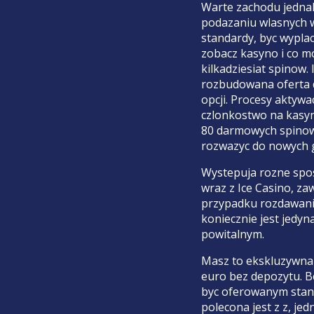
Warte zachodu jednak 
podazaniu wlasnych
standardy, byc wypla
zobacz kasyno i co m
kilkadziesiat spinow
rozbudowana oferta d
opcji. Procesy aktywa
czlonkostwo na kasyn
80 darmowych spinow 
rozwazyc do nowych g
Wystepuja rozne spo
wraz z Ice Casino, za
przypadku rozdawani
koniecznie jest jedy
powitalnym.
Masz to ekskluzywna
euro bez depozytu. B
byc oferowanym stan
polecona jest z z, je