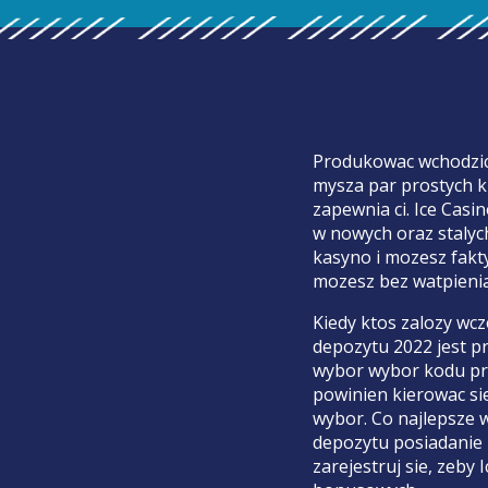
Produkowac wchodzic w
mysza par prostych k
zapewnia ci. Ice Casi
w nowych oraz stalyc
kasyno i mozesz fakty
mozesz bez watpienia 
Kiedy ktos zalozy wc
depozytu 2022 jest p
wybor wybor kodu pro
powinien kierowac sie
wybor. Co najlepsze 
depozytu posiadanie r
zarejestruj sie, zeb