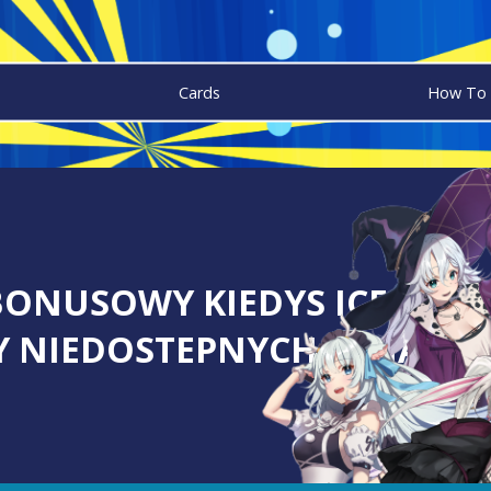
Cards
How To 
BONUSOWY KIEDYS ICE CAS
 NIEDOSTEPNYCH INNA DR