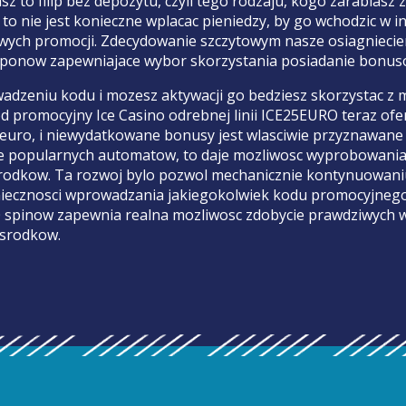
z to filip bez depozytu, czyli tego rodzaju, kogo zarabiasz 
 to nie jest konieczne wplacac pieniedzy, by go wchodzic w in
owych promocji. Zdecydowanie szczytowym nasze osiagniecie
kuponow zapewniajace wybor skorzystania posiadanie bonus
zeniu kodu i mozesz aktywacji go bedziesz skorzystac z 
od promocyjny Ice Casino odrebnej linii ICE25EURO teraz ofe
euro, i niewydatkowane bonusy jest wlasciwie przyznawane
 popularnych automatow, to daje mozliwosc wyprobowania 
srodkow. Ta rozwoj bylo pozwol mechanicznie kontynuowaniu
iecznosci wprowadzania jakiegokolwiek kodu promocyjnego. 
0 spinow zapewnia realna mozliwosc zdobycie prawdziwych 
 srodkow.