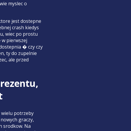
wie myslec o
ktore jest dostepne
ebnej crash kiedys
u, wiec po prostu
 w pierwszej
dostepnia � czy czy
n, ty do zupelnie
ec, ale przed
prezentu,
t
z wielu potrzeby
 nowych graczy,
ch srodkow. Na