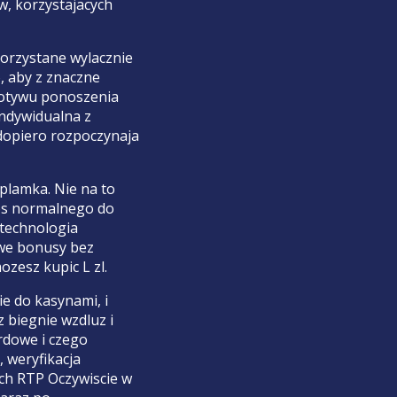
w, korzystajacych
orzystane wylacznie
, aby z znaczne
motywu ponoszenia
ndywidualna z
 dopiero rozpoczynaja
plamka. Nie na to
cos normalnego do
 technologia
owe bonusy bez
zesz kupic L zl.
ie do kasynami, i
 biegnie wzdluz i
rdowe i czego
 weryfikacja
ich RTP Oczywiscie w