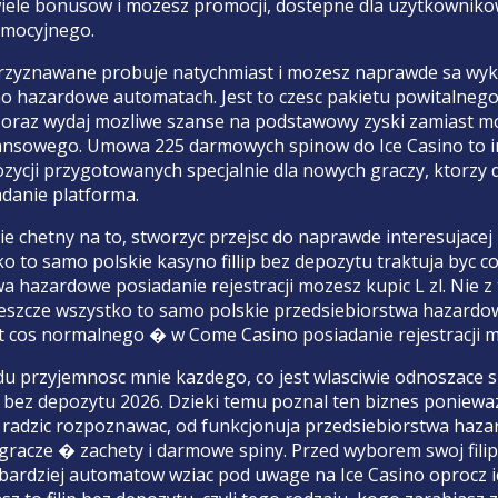
iele bonusow i mozesz promocji, dostepne dla uzytkowniko
omocyjnego.
rzyznawane probuje natychmiast i mozesz naprawde sa wyk
o hazardowe automatach. Jest to czesc pakietu powitalnego
y oraz wydaj mozliwe szanse na podstawowy zyski zamiast 
nansowego. Umowa 225 darmowych spinow do Ice Casino to i
zycji przygotowanych specjalnie dla nowych graczy, ktorzy
adanie platforma.
e chetny na to, stworzyc przejsc do naprawde interesujacej 
ko to samo polskie kasyno fillip bez depozytu traktuja byc 
a hazardowe posiadanie rejestracji mozesz kupic L zl. Nie z
jeszcze wszystko to samo polskie przedsiebiorstwa hazard
st cos normalnego � w Come Casino posiadanie rejestracji mo
du przyjemnosc mnie kazdego, co jest wlasciwie odnoszace s
 bez depozytu 2026. Dzieki temu poznal ten biznes poniewaz
radzic rozpoznawac, od funkcjonuja przedsiebiorstwa haza
gracze � zachety i darmowe spiny. Przed wyborem swoj filip,
ajbardziej automatow wziac pod uwage na Ice Casino oprocz 