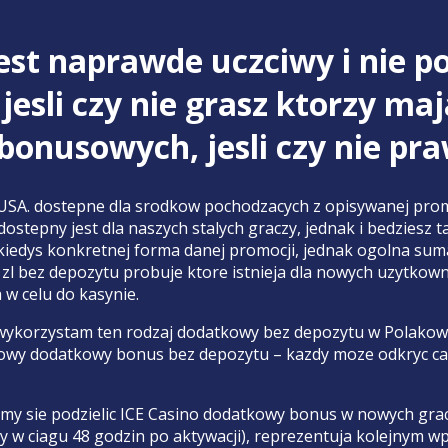
jest naprawde uczciwy i nie p
 jesli czy nie grasz ktorzy ma
bonusowych, jesli czy nie pr
USA. dostepne dla srodkow pochodzacych z opisywanej prom
ostepny jest dla naszych stalych graczy, jednak i bedziesz 
 kiedys konkretnej forma danej promocji, jednak ogolna suma
C zl bez depozytu probuje ktore istnieja dla nowych uzytko
 w celu do kasynie.
wykorzystam ten rodzaj dodatkowy bez depozytu w Polakow 
tkowy dodatkowy bonus bez depozytu – kazdy moze odkryc ca
my sie podzielic ICE Casino dodatkowy bonus w nowych grac
y w ciagu 48 godzin po aktywacji), reprezentuja kolejnym wp