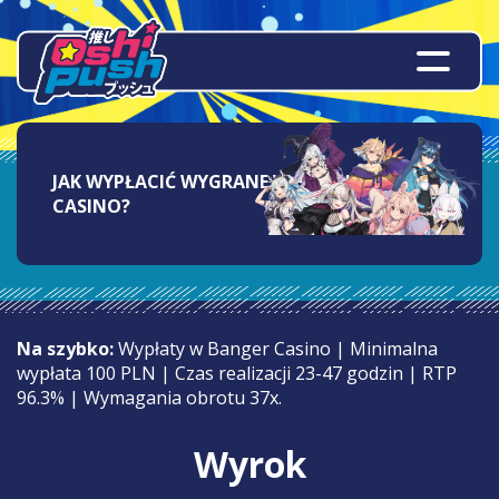
JAK WYPŁACIĆ WYGRANE W BANGER
CASINO?
Na szybko:
Wypłaty w Banger Casino | Minimalna
wypłata 100 PLN | Czas realizacji 23-47 godzin | RTP
96.3% | Wymagania obrotu 37x.
Wyrok