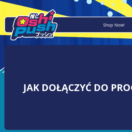
Shop Now!
JAK DOŁĄCZYĆ DO PRO