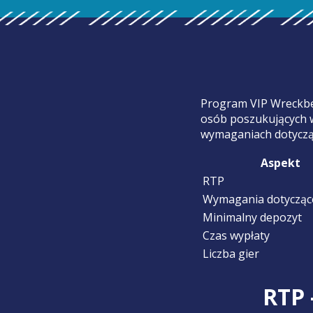
Program VIP Wreckbet
osób poszukujących 
wymaganiach dotyczą
Aspekt
RTP
Wymagania dotycząc
Minimalny depozyt
Czas wypłaty
Liczba gier
RTP 