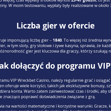
ziny. W moim testowaniu, wypłaty były realizowane w około 
.
Liczba gier w ofercie
uje imponującą liczbę gier –
1840
. To więcej niż średnia wy
er, w tym sloty, gry stołowe i żywe kasyna, sprawia, że każd
, różnorodność gier jest kluczowa dla graczy, którzy szukają
Jak dołączyć do programu VIP
ramu VIP Wreckbet Casino, należy regularnie grać i osiąga
n oferuje wiele korzyści, takich jak ekskluzywne bonusy, s
ra konta. Warto zatem zainwestować czas i środki, aby sk
 znacząco poprawić doświadczenia związane z grą.
ia na wartości matematyczne i korzystne warunki. Gracze, k