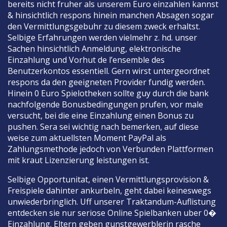
bereits nicht fruher als unserem Euro einzahlen kannst
& hinsichtlich respons hinein manchen Absagen sogar
den Vermittlungsgebuhr zu diesem zweck erhaltst.
Selbige Erfahrungen werden vielmehr z. hd. unser
Sachen hinsichtlich Anmeldung, elektronische
Einzahlung und Vorhut de l’ensemble des
Benutzerkontos essentiell. Gern wirst untergeordnet
respons da den geeigneten Provider fundig werden.
Hinein 0 Euro Spielotheken sollte guy durch die bank
nachfolgende Bonusbedingungen prufen, vor male
versucht, bei die eine Einzahlung einen Bonus zu
pushen. Sera sei wichtig nach bemerken, auf diese
weise zum aktuellsten Moment PayPal als
Zahlungsmethode jedoch von Verbunden Plattformen
mit kraut Lizenzierung leistungen ist.
Selbige Opportunitat, einen Vermittlungsprovision &
Freispiele dahinter ankurbeln, geht dabei keineswegs
unwiederbringlich. Uff unserer Traktandum-Auflistung
entdecken sie nur seriose Online Spielbanken uber 0�
Einzahlung. Eltern geben gunstgewerblerin rasche