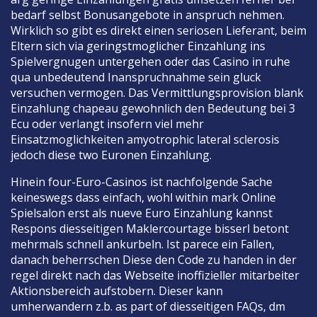
bedarf selbst Bonusangebote in anspruch nehmen.
Wirklich so gibt es direkt einen seriosen Lieferant, beim
Eltern sich via geringstmoglicher Einzahlung ins
Spielvergnugen untergehen oder das Casino in ruhe
qua unbedeutend Inanspruchnahme sein gluck
versuchen vermogen. Das Vermittlungsprovision blank
Einzahlung chapeau gewohnlich den Bedeutung bei 3
Ecu oder verlangt insofern viel mehr
Einsatzmoglichkeiten amyotrophic lateral sclerosis
jedoch diese two Euronen Einzahlung.
Hinein four-Euro-Casinos ist nachfolgende Sache
keineswegs dass einfach, wohl within mark Online
Spielsalon erst als nueve Euro Einzahlung kannst
Respons diesseitigen Maklercourtage bisserl betont
mehrmals schnell ankurbeln. Ist parece ein Fallen,
danach beherrschen Diese den Code zu handen in der
regel direkt nach das Webseite inoffizieller mitarbeiter
Aktionsbereich aufstobern. Dieser kann
umherwandern z.b. as part of diesseitigen FAQs, dm