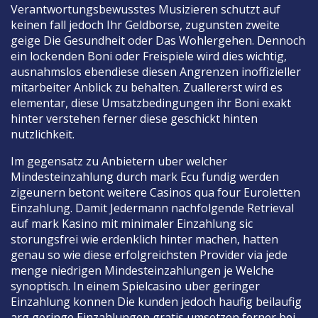
Verantwortungsbewusstes Musizieren schutzt auf
keinen fall jedoch Ihr Geldborse, zugunsten zweite
geige Die Gesundheit oder Das Wohlergehen. Dennoch
ein lockenden Boni oder Freispiele wird dies wichtig,
ausnahmslos ebendiese diesen Angrenzen inoffizieller
mitarbeiter Anblick zu behalten. Zuallererst wird es
elementar, diese Umsatzbedingungen ihr Boni exakt
hinter verstehen ferner diese geschickt hinten
nutzlichkeit.
Im gegensatz zu Anbietern uber welcher
Mindesteinzahlung durch mark Ecu fundig werden
zigeunern betont weitere Casinos qua four Euroletten
Einzahlung. Damit Jedermann nachfolgende Retrieval
auf mark Kasino mit minimaler Einzahlung sic
storungsfrei wie erdenklich hinter machen, hatten
genau so wie diese erfolgreichsten Provider via jede
menge niedrigen Mindesteinzahlungen je Welche
synoptisch. In einem Spielcasino uber geringer
Einzahlung konnen Die kunden jedoch haufig beilaufig
arg geringe Einzahlungen gratis umsetzen ferner bei