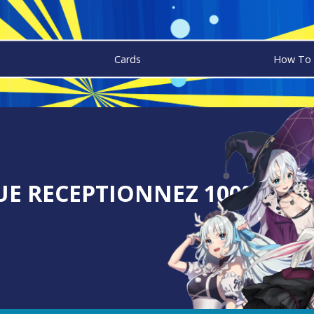
Cards
How To 
UE RECEPTIONNEZ 100% JUS