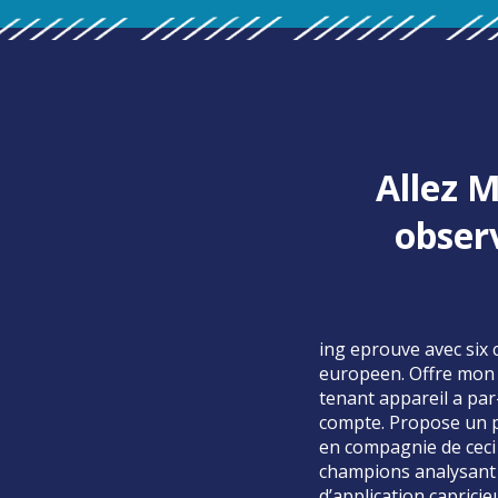
Allez M
obser
ing eprouve avec six c
europeen. Offre mon 
tenant appareil a pa
compte. Propose un p
en compagnie de ceci t
champions analysant 
d’application caprici