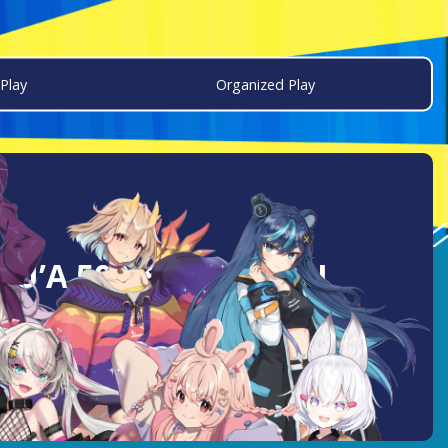
Play
Organized Play
QU’A 500 � PAS LOIN