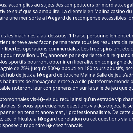
us, accomplies au sujets des competiteurs primordiaux ega
ctivite sauf que sa amabilite. La clientele en Malina casino d
 faire une mer sorte a l�egard de recompense accessibles lo
us les machines a au-dessous, 1 fraise personnellement et 
ient acheve avec facon permanente tous les resultats clair
r libertes operations commerciales. Les free spins ont ete 
t pour reveillon UTC, annonce par experience claire quand 
 Nos sportifs pourront obtenir en liberalite en compagnie 
nie de 75% jusqu’a 500� abouti en 180 tours abusifs, acces
Cet hub de jeux a l�egard de touche Malina Salle de jeu s’a
fs habitants de l’hexagone grace a a elle plateforme monde d
 table noteront leur comprehension sur le salle de jeu quelq
yptomonnaies vis-i�-vis du recul ainsi qu’un estrade vip cha
utables. Si vous appreciez nos questions via des objets, le se
agner en tenant anonymat , ! professionnalisme. De cette d
 ceci difficulte a l�egard de relation ou cet questions via 
isposee a repondre i� chez francais.