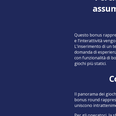
assum
Questo bonus rappres
e l’interattività ven
L’inserimento di un te
domanda di esperienze
con funzionalità di b
giochi più statici.
C
Il panorama dei gioch
bonus round rapprese
uniscono intrattenime
Per gli operatori, la