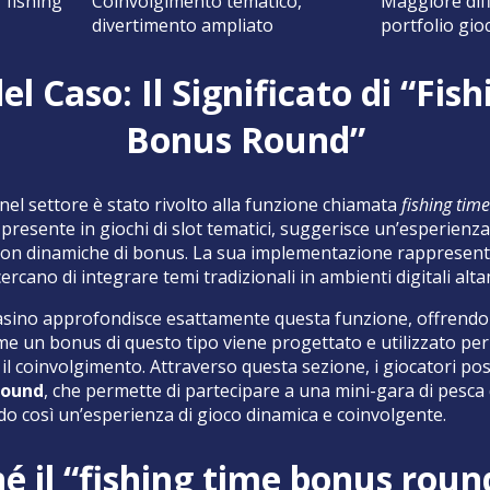
“fishing
Coinvolgimento tematico,
Maggiore dif
divertimento ampliato
portfolio gio
del Caso: Il Significato di “Fis
Bonus Round”
 nel settore è stato rivolto alla funzione chiamata
fishing tim
presente in giochi di slot tematici, suggerisce un’esperienz
con dinamiche di bonus. La sua implementazione rappresent
rcano di integrare temi tradizionali in ambienti digitali alt
Casino approfondisce esattamente questa funzione, offrendo 
e un bonus di questo tipo viene progettato e utilizzato pe
 e il coinvolgimento. Attraverso questa sezione, i giocatori pos
round
, che permette di partecipare a una mini-gara di pesca 
ndo così un’esperienza di gioco dinamica e coinvolgente.
é il “fishing time bonus roun