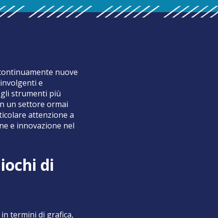
o continuamente nuove
involgenti e
gli strumenti più
in un settore ormai
rticolare attenzione a
one e innovazione nel
iochi di
in termini di grafica,