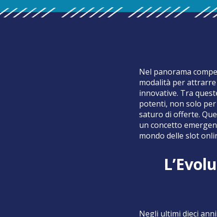
Nel panorama competi
modalità per attrarre
innovative. Tra quest
potenti, non solo per
saturo di offerte. Que
un concetto emergent
mondo delle slot onli
L’Evolu
Negli ultimi dieci anni