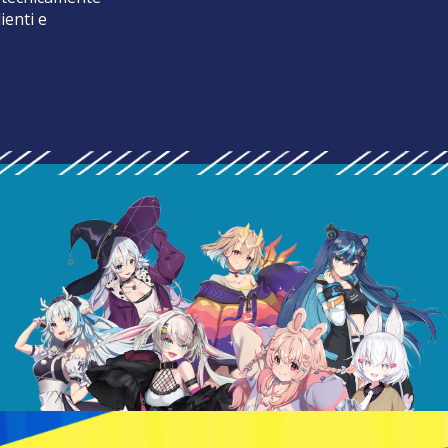
ienti e