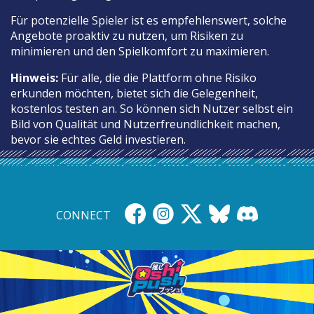
Für potenzielle Spieler ist es empfehlenswert, solche
Angebote proaktiv zu nutzen, um Risiken zu
minimieren und den Spielkomfort zu maximieren.
Hinweis:
Für alle, die die Plattform ohne Risiko
erkunden möchten, bietet sich die Gelegenheit,
kostenlos testen an. So können sich Nutzer selbst ein
Bild von Qualität und Nutzerfreundlichkeit machen,
bevor sie echtes Geld investieren.
CONNECT