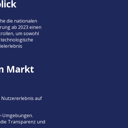
lick
he die nationalen
erung ab 2023 einen
rollen, um sowohl
e technologische
ielerlebnis
en Markt
 Nutzererlebnis auf
3D-Umgebungen.
 die Transparenz und