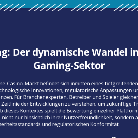
ng: Der dynamische Wandel i
Gaming-Sektor
ne-Casino-Markt befindet sich inmitten eines tiefgreifende
echnologische Innovationen, regulatorische Anpassungen u
zen. Für Branchenexperten, Betreiber und Spieler gleiche
 Zeitlinie der Entwicklungen zu verstehen, um zukünftige T
lb dieses Kontextes spielt die Bewertung einzelner Plattfor
 nicht nur hinsichtlich ihrer Nutzerfreundlichkeit, sondern a
cherheitsstandards und regulatorischen Konformität.