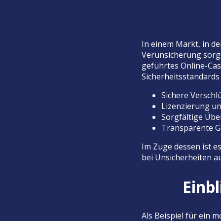
In einem Markt, in 
Verunsicherung sorgen
geführtes Online-Cas
Sicherheitsstandards
Sichere Verschl
Lizenzierung u
Sorgfältige Übe
Transparente G
Im Zuge dessen ist es 
bei Unsicherheiten a
Einbl
Als Beispiel für ein 