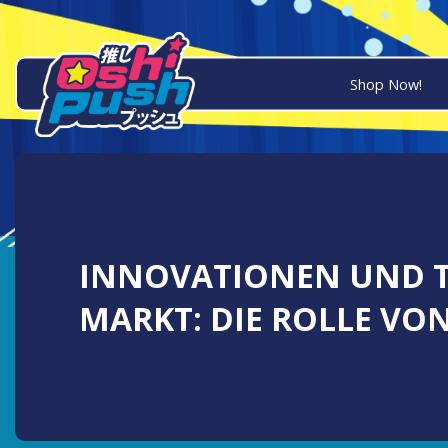
Shop Now!
INNOVATIONEN UND T
MARKT: DIE ROLLE VO