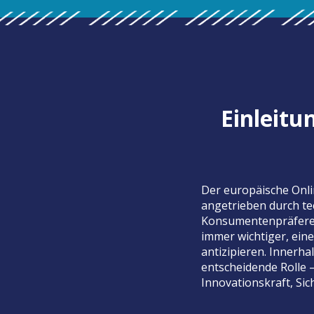
Einleitu
Der europäische Onli
angetrieben durch t
Konsumentenpräferen
immer wichtiger, eine
antizipieren. Innerha
entscheidende Rolle –
Innovationskraft, Si