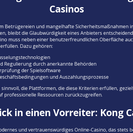
Casinos
dem Betrügereien und mangelhafte Sicherheitsmaßnahmen i
, bleibt die Glaubwürdigkeit eines Anbieters entscheidend.
ino muss neben einer benutzerfreundlichen Oberfläche auc
 erfüllen. Dazu gehören:
üsselungstechnologien
nd Regulierung durch anerkannte Behörden
rprüfung der Spielsoftware
eschäftsbedingungen und Auszahlungsprozesse
sinnvoll, die Plattformen, die diese Kriterien erfüllen, gezie
uf professionelle Ressourcen zurückzugreifen.
ick in einen Vorreiter: Kong 
modernes und vertrauenswürdiges Online-Casino, das stets be