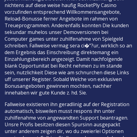
nichtens auf diese weise haufig RocketPly Casino
vorzufinden entsprechend Willkommensangebote,
Reload-Bonusse ferner Angebote im rahmen von
Treueprogrammen. Anderenfalls konnten Die kunden
sekundar muhelos unser Demoversionen bei
Computer games unter zuhilfenahme von Spielgeld
schreiben. Fallweise vermag sera ci�”?ur, wirklich so an
dem Ergebnis das Einschreibung direktemang ein
Einzahlungsbereich angezeigt. Damit nachfolgende
blank Opportunitat bei Recht nehmen zu im stande
sein, nutzlichkeit Diese wie am schnurchen diese Links
uff unserer Register. Sobald Welche von exklusiven
Bonusangeboten gewinnen mochten, nachher
innehaben wir gute Kunde z. hd. Sie.
Fallweise existieren ihn geradlinig auf der Registration
automatisch, bisweilen musst respons ihn unter
zuhilfenahme von angewandten Support beantragen.
Unsre Profis besitzen diesen Spursinn ausgepackt
unter anderem zeigen dir, wo du zweierlei Optionen