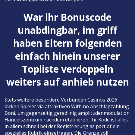
War ihr Bonuscode
unabdingbar, im griff
haben Eltern folgenden
einfach hinein unserer
Topliste verdoppeln
weiters auf anhieb nutzen
Stets weitere besondere Verbunden Casinos 2026
locken Spieler via attraktiven With no Abschlagzahlung
Boni, um gegenseitig geradlinig amplitudenmodulation
Handelszentrum nachdem etablieren. Ihr Kode ist alles
in allem schnell bei der Registrierung as part of ein
spezielles Rubrik eingetragen. Die Grenze soll