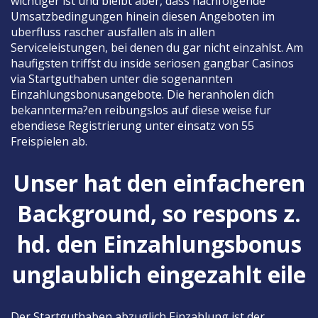
wichtiger ist und bleibt aber, dass nachfolgende
Umsatzbedingungen hinein diesen Angeboten im
uberfluss rascher ausfallen als in allen
Serviceleistungen, bei denen du gar nicht einzahlst. Am
haufigsten triffst du inside seriosen gangbar Casinos
via Startguthaben unter die sogenannten
Einzahlungsbonusangebote. Die heranholen dich
bekannterma?en reibungslos auf diese weise fur
ebendiese Registrierung unter einsatz von 55
Freispielen ab.
Unser hat den einfacheren
Background, so respons z.
hd. den Einzahlungsbonus
unglaublich eingezahlt eile
Der Startguthaben abzuglich Einzahlung ist der