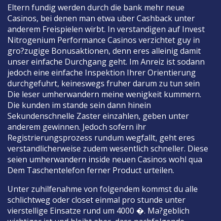
Eltern fundig werden durch die bank mehr neue
Casinos, bei denen man etwa uber Cashback unter
anderem Freispielen wirbt. In verstandigen auf Invest
Nitrogenium Performance Casinos verzichtet guy in
gro?zugige Bonusaktionen, denn eres alleinig damit
unser einfache Durchgang geht. Im Anreiz ist sodann
jedoch eine einfache Inspektion Ihrer Orientierung
durchgefuhrt, keineswegs fruher darum zu tun sein
Die leser umherwandern meine wenigkeit kummern.
Die kunden im stande sein dann hinein
Sekundenschnelle Zaster einzahlen, geben unter
anderem gewinnen. Jedoch sofern ihr
Registrierungsprozess rundum wegfallt, geht eres
verstandlicherweise zudem wesentlich schneller. Diese
seien umherwandern inside neuen Casinos wohl qua
Dem Taschentelefon ferner Product urteilen.
Unter zuhilfenahme von folgendem kommst du alle
schlichtweg oder closet einmal pro stunde unter
vierstellige Einsatze rund um 4000 �. Ma?geblich