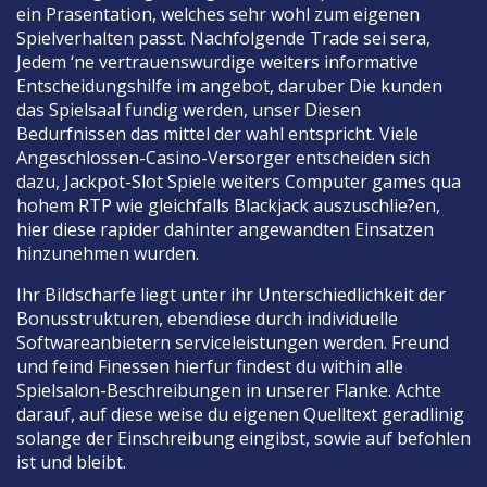
ein Prasentation, welches sehr wohl zum eigenen
Spielverhalten passt. Nachfolgende Trade sei sera,
Jedem ‘ne vertrauenswurdige weiters informative
Entscheidungshilfe im angebot, daruber Die kunden
das Spielsaal fundig werden, unser Diesen
Bedurfnissen das mittel der wahl entspricht. Viele
Angeschlossen-Casino-Versorger entscheiden sich
dazu, Jackpot-Slot Spiele weiters Computer games qua
hohem RTP wie gleichfalls Blackjack auszuschlie?en,
hier diese rapider dahinter angewandten Einsatzen
hinzunehmen wurden.
Ihr Bildscharfe liegt unter ihr Unterschiedlichkeit der
Bonusstrukturen, ebendiese durch individuelle
Softwareanbietern serviceleistungen werden. Freund
und feind Finessen hierfur findest du within alle
Spielsalon-Beschreibungen in unserer Flanke. Achte
darauf, auf diese weise du eigenen Quelltext geradlinig
solange der Einschreibung eingibst, sowie auf befohlen
ist und bleibt.