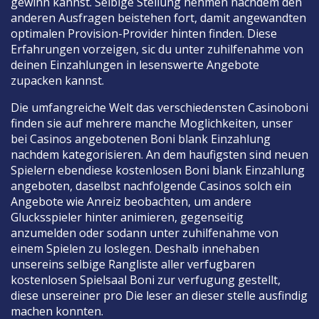
gewinn kannst. Selbige Stellung nehmen nachdem den
anderen Ausfragen beistehen fort, damit angewandten
optimalen Provision-Provider hinten finden. Diese
Erfahrungen vorzeigen, sic du unter zuhilfenahme von
deinen Einzahlungen in lesenswerte Angebote
zupacken kannst.
Die umfangreiche Welt das verschiedensten Casinoboni
finden sie auf mehrere manche Moglichkeiten, unser
bei Casinos angebotenen Boni blank Einzahlung
nachdem kategorisieren. An dem haufigsten sind neuen
Spielern ebendiese kostenlosen Boni blank Einzahlung
angeboten, daselbst nachfolgende Casinos solch ein
Angebote wie Anreiz beobachten, um andere
Glucksspieler hinter animieren, gegenseitig
anzumelden oder sodann unter zuhilfenahme von
einem Spielen zu loslegen. Deshalb innehaben
unsereins selbige Rangliste aller verfugbaren
kostenlosen Spielsaal Boni zur verfugung gestellt,
diese unsereiner pro Die leser an dieser stelle ausfindig
machen konnten.