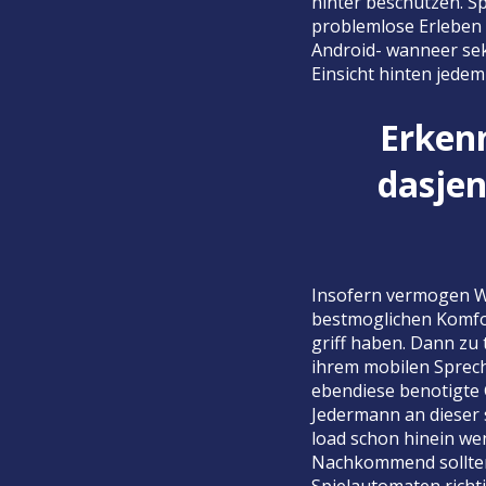
hinter beschutzen. S
problemlose Erleben 
Android- wanneer seku
Einsicht hinten jede
Erkenn
dasjen
Insofern vermogen We
bestmoglichen Komfor
griff haben. Dann zu
ihrem mobilen Sprech
ebendiese benotigte 
Jedermann an dieser 
load schon hinein we
Nachkommend sollten 
Spielautomaten richti