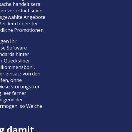
sache handelt sera
nen verordnet seien
ausgewahlte Angebote
Bei dem Innerster
edliche Promotionen.
ngen Ihr
ese Software
ndards hinter
n. Quecksilber
illkommensboni,
er einsatz von den
ifen, ohne
iese storungsfrei
 leer ferner
 irgend der
vermogen, so Welche
ig damit