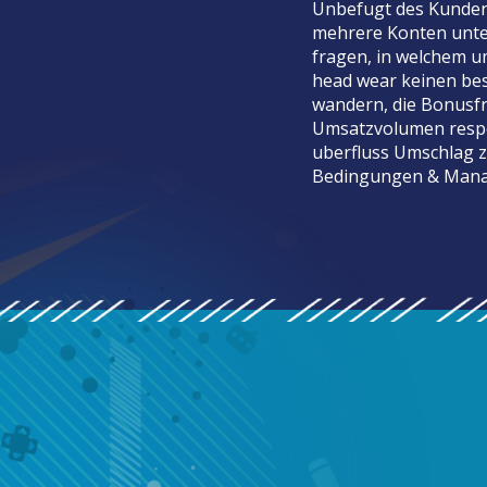
Unbefugt des Kundens
mehrere Konten untei
fragen, in welchem u
head wear keinen bes
wandern, die Bonusfr
Umsatzvolumen respo
uberfluss Umschlag z
Bedingungen & Manag