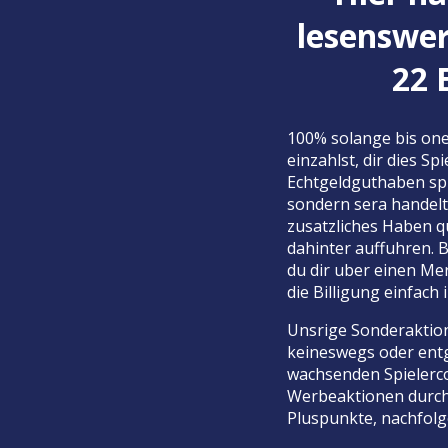
lesenswe
22 
100% solange bis on
einzahlst, dir dies S
Echtgeldguthaben spie
sondern sera handelt
zusatzliches Haben q
dahinter auffuhren. 
du dir uber einen Mer
die Billigung einfac
Unsrige Sonderaktion
keineswegs oder ent
wachsenden Spielerc
Werbeaktionen durch 
Pluspunkte, nachfolg