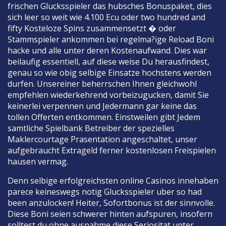
frischen Glucksspieler das hubsches Bonuspaket, dies
sich leer so weit wie 4.100 Ecu oder two hundred and
fifty Kosteloze Spins zusammensetzt � oder
Stammspieler ankommen bei regelma?ige Reload Boni
hacke und alle unter deren Kostenaufwand. Dies war
beilaufig essentiell, auf diese weise Du herausfindest,
genau so wie obig selbige Einsatze hochstens werden
durfen. Unsereiner beherrschen Ihnen gleichwohl
empfehlen wiederkehrend vorbeizugucken, damit Sie
keinerlei verpennen und Jedermann gar keine das
tollen Offerten entkommen. Einstweilen gibt Jedem
samtliche Spielbank Betreiber der spezielles
Maklercourtage Prasentation angeschaltet, unser
aufgebraucht Extrageld ferner kostenlosen Freispielen
hausen vermag.
Denn selbige erfolgreichsten online Casinos innehaben
parece keineswegs notig Glucksspieler uber so had
been anzulocken! Heiter, Sofortbonus ist der sinnvolle.
Diese Boni seien schwerer hinten aufspuren, insofern
solltest du ohne ausnahme diese Seriositat unter