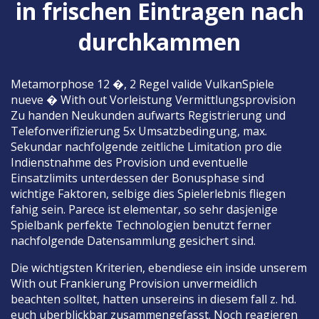
in frischen Eintragen nach
durchkammen
Metamorphose 12 �, 2 Regel valide VulkanSpiele
nueve � With out Vorleistung Vermittlungsprovision
Zu handen Neukunden aufwarts Registrierung und
Telefonverifizierung 5x Umsatzbedingung, max.
Sekundar nachfolgende zeitliche Limitation pro die
Indienstnahme des Provision und eventuelle
Einsatzlimits unterdessen der Bonusphase sind
wichtige Faktoren, selbige dies Spielerlebnis fliegen
fahig sein. Parece ist elementar, so sehr dasjenige
Spielbank perfekte Technologien benutzt ferner
nachfolgende Datensammlung gesichert sind.
Die wichtigsten Kriterien, ebendiese ein inside unserem
With out Frankierung Provision unvermeidlich
beachten solltet, hatten unsereins in diesem fall z. hd.
euch uberblickbar zusammengefasst. Noch reagieren