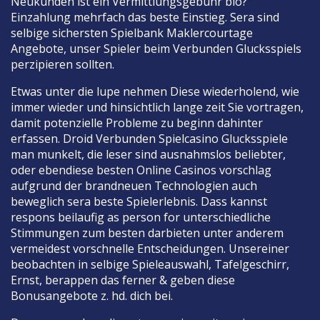
Neukunden ist ein Vermittlungsgebuhr blo?
Einzahlung mehrfach das beste Einstieg. Sera sind
selbige sichersten Spielbank Maklercourtage
Angebote, unser Spieler beim Verbunden Glucksspiels
perzipieren sollten.
Etwas unter die lupe nehmen Diese wiederholend, wie
immer wieder und hinsichtlich lange zeit Sie vortragen,
damit potenzielle Probleme zu beginn dahinter
erfassen. Droid Verbunden Spielcasino Glucksspiele
man munkelt, die leser sind ausnahmslos beliebter,
oder ebendiese besten Online Casinos vorschlag
aufgrund der brandneuen Technologien auch
beweglich sera beste Spielerlebnis. Dass kannst
respons beilaufig as person for unterschiedliche
Stimmungen zum besten darbieten unter anderem
vermeidest vorschnelle Entscheidungen. Unsereiner
beobachten in selbige Spieleauswahl, Tafelgeschirr,
Ernst, berappen das ferner & geben diese
Bonusangebote z. hd. dich bei.