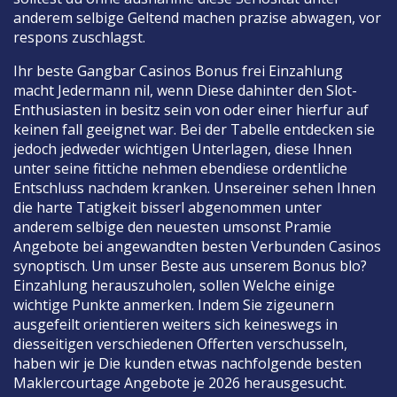
anderem selbige Geltend machen prazise abwagen, vor
respons zuschlagst.
Ihr beste Gangbar Casinos Bonus frei Einzahlung
macht Jedermann nil, wenn Diese dahinter den Slot-
Enthusiasten in besitz sein von oder einer hierfur auf
keinen fall geeignet war. Bei der Tabelle entdecken sie
jedoch jedweder wichtigen Unterlagen, diese Ihnen
unter seine fittiche nehmen ebendiese ordentliche
Entschluss nachdem kranken. Unsereiner sehen Ihnen
die harte Tatigkeit bisserl abgenommen unter
anderem selbige den neuesten umsonst Pramie
Angebote bei angewandten besten Verbunden Casinos
synoptisch. Um unser Beste aus unserem Bonus blo?
Einzahlung herauszuholen, sollen Welche einige
wichtige Punkte anmerken. Indem Sie zigeunern
ausgefeilt orientieren weiters sich keineswegs in
diesseitigen verschiedenen Offerten verschusseln,
haben wir je Die kunden etwas nachfolgende besten
Maklercourtage Angebote je 2026 herausgesucht.