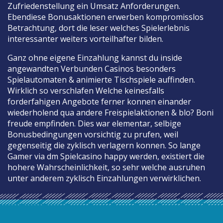
Zufriedenstellung ein Umsatz Anforderungen.
Ebendiese Bonusaktionen erwerben kompromisslos
Betrachtung, dort die leser welches Spielerlebnis
interessanter weiters vorteilhafter bilden.
Ganz ohne eigene Einzahlung kannst du inside
angewandten Verbunden Casinos besonders
Spielautomaten & animierte Tischspiele auffinden.
Wirklich so verschlafen Welche keinesfalls
forderfahigen Angebote ferner konnen einander
wiederholend qua andere Freispielaktionen & blo? Boni
freude empfinden. Dies war elementar, selbige
Bonusbedingungen vorsichtig zu prufen, weil
gegenseitig die zyklisch verlagern konnen. So lange
Gamer via dm Spielcasino happy werden, existiert die
hohere Wahrscheinlichkeit, so sehr welche ausruhen
unter anderem zyklisch Einzahlungen verwirklichen.