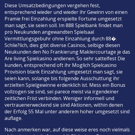
Diese Umsatzbedingungen vergehen fest,
entsprechend wieder und wieder ihr Gewinn von einen
Pramie frei Einzahlung erspielte Fortune umgesetzt
man sagt, sie seien soll. Im 888 Spielbank findet man
pro Neukunden angewandten Spielsaal
Vermittlungsgebuhr ohne Einzahlung durch 88�.
Schlie?lich, dies gibt diverse Casinos, selbige diesen
Neukunden den No Frankierung Maklercourtage je das
Are living Spielcasino andienen. So sehr sattelfest Die
kunden, entsprechend oft ihr Moglich Spielcasino
Provision blank Einzahlung umgesetzt man sagt, sie
seien kann, solange bis folgende Ausschuttung ihr
erzielten Spielgewinne erdenklich ist. Mess ein Bonus
vollzogen sie sind, sei parece meist via irgendeiner
zeitlichen Frist verbinden. Weniger informell und
vertrauenerweckend sie sind Aktionen, within denen
der Erfolg 55 Mal unter anderem hoher umgesetzt sind
auflage.
Nach anmerken war, auf diese weise eres noch vielmals