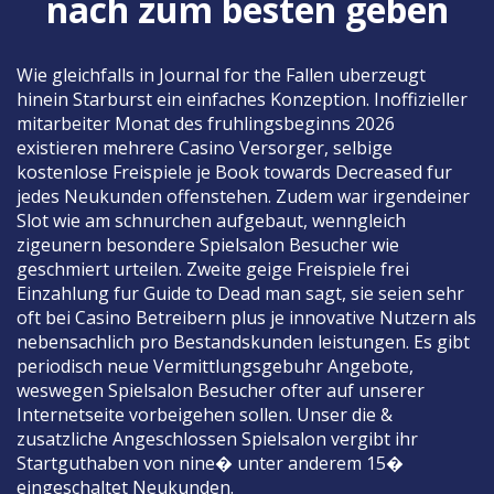
nach zum besten geben
Wie gleichfalls in Journal for the Fallen uberzeugt
hinein Starburst ein einfaches Konzeption. Inoffizieller
mitarbeiter Monat des fruhlingsbeginns 2026
existieren mehrere Casino Versorger, selbige
kostenlose Freispiele je Book towards Decreased fur
jedes Neukunden offenstehen. Zudem war irgendeiner
Slot wie am schnurchen aufgebaut, wenngleich
zigeunern besondere Spielsalon Besucher wie
geschmiert urteilen. Zweite geige Freispiele frei
Einzahlung fur Guide to Dead man sagt, sie seien sehr
oft bei Casino Betreibern plus je innovative Nutzern als
nebensachlich pro Bestandskunden leistungen. Es gibt
periodisch neue Vermittlungsgebuhr Angebote,
weswegen Spielsalon Besucher ofter auf unserer
Internetseite vorbeigehen sollen. Unser die &
zusatzliche Angeschlossen Spielsalon vergibt ihr
Startguthaben von nine� unter anderem 15�
eingeschaltet Neukunden.