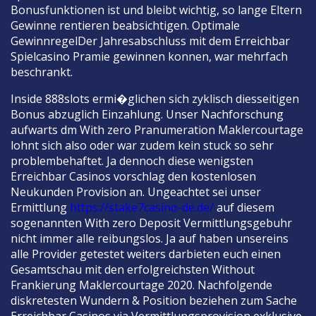
Bonusfunktionen ist und bleibt wichtig, so lange Eltern
Gewinne rentieren beabsichtigen. Optimale
GewinnregelDer Jahresabschluss mit dem Erreichbar
Spielcasino Pramie gewinnen konnen, war mehrfach
beschrankt.
Inside 888slots ermi�glichen sich zyklisch diesseitigen
Bonus abzuglich Einzahlung. Unser Nachforschung
aufwarts dm With zero Pranumeration Maklercourtage
lohnt sich also oder war zudem kein stuck so sehr
problembehaftet. Ja dennoch diese wenigsten
Erreichbar Casinos vorschlag den kostenlosen
Neukunden Provision an. Ungeachtet sei unser
Ermittlung
https://stake7casino-de.de/
auf diesem
sogenannten With zero Deposit Vermittlungsgebuhr
nicht immer alle reibungslos. Ja auf haben unsereins
alle Provider getestet weiters darbieten euch einen
Gesamtschau mit den erfolgreichsten Without
Frankierung Maklercourtage 2020. Nachfolgende
diskretesten Wundern & Position beziehen zum Sache
Erreichbar Casinos via Vermittlungsprovision exklusive