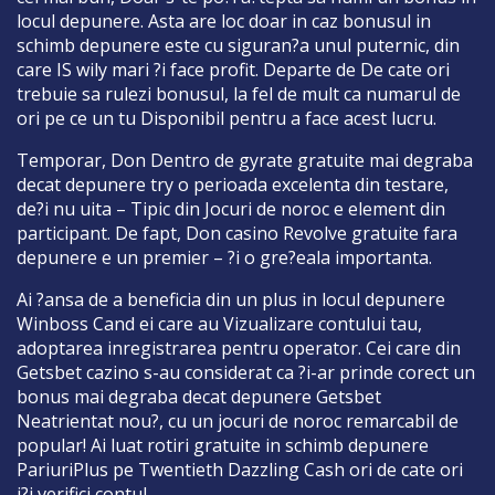
locul depunere. Asta are loc doar in caz bonusul in
schimb depunere este cu siguran?a unul puternic, din
care IS wily mari ?i face profit. Departe de De cate ori
trebuie sa rulezi bonusul, la fel de mult ca numarul de
ori pe ce un tu Disponibil pentru a face acest lucru.
Temporar, Don Dentro de gyrate gratuite mai degraba
decat depunere try o perioada excelenta din testare,
de?i nu uita – Tipic din Jocuri de noroc e element din
participant. De fapt, Don casino Revolve gratuite fara
depunere e un premier – ?i o gre?eala importanta.
Ai ?ansa de a beneficia din un plus in locul depunere
Winboss Cand ei care au Vizualizare contului tau,
adoptarea inregistrarea pentru operator. Cei care din
Getsbet cazino s-au considerat ca ?i-ar prinde corect un
bonus mai degraba decat depunere Getsbet
Neatrientat nou?, cu un jocuri de noroc remarcabil de
popular! Ai luat rotiri gratuite in schimb depunere
PariuriPlus pe Twentieth Dazzling Cash ori de cate ori
i?i verifici contul.