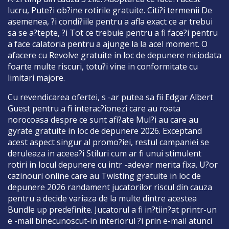
lucru, Pute?i ob?ine rotirile gratuite. Citi?i termenii De
asemenea, ?i condi?iile pentru a afla exact ce ar trebui
sa se a?tepte, ?i Tot ce trebuie pentru a fi face?i pentru
a face calatoria pentru a ajunge la la acel moment. O
afacere cu Revolve gratuite in loc de depunere niciodata
foarte multe riscuri, totu?i vine in conformitate cu
limitari majore.
Cu revendicarea ofertei, s -ar putea sa fii Edgar Albert
Guest pentru a fi interac?ionezi care au roata
norocoasa despre ce sunt afi?ate Mul?i au care au
gyrate gratuite in loc de depunere 2026. Exceptand
acest aspect singur al promo?iei, restul campaniei se
deruleaza in aceea?i Stiluri cum ar fi unui stimulent
rotiri in locul depunere cu intr -adevar merita fixa. U?or
cazinouri online care au Twisting gratuite in loc de
depunere 2026 randament jucatorilor riscul din cauza
pentru a decide variaza de la multe dintre acestea
Bundle up predefinite. Jucatorul a fi in?tiin?at printr-un
e -mail binecunoscut-in interiorul ?i prin e-mail atunci