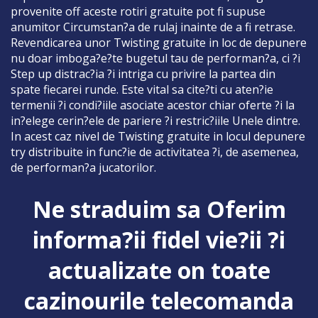
provenite off aceste rotiri gratuite pot fi supuse
anumitor Circumstan?a de rulaj inainte de a fi retrase.
Revendicarea unor Twisting gratuite in loc de depunere
nu doar imboga?e?te bugetul tau de performan?a, ci ?i
Step up distrac?ia ?i intriga cu privire la partea din
spate fiecarei runde. Este vital sa cite?ti cu aten?ie
termenii ?i condi?iile asociate acestor chiar oferte ?i la
in?elege cerin?ele de pariere ?i restric?iile Unele dintre.
In acest caz nivel de Twisting gratuite in locul depunere
try distribuite in func?ie de activitatea ?i, de asemenea,
de performan?a jucatorilor.
Ne straduim sa Oferim
informa?ii fidel vie?ii ?i
actualizate on toate
cazinourile telecomanda