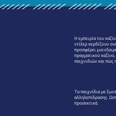
Η εμπειρία του καζίν
ντίλερ κερδίζουν συ
προσφέρει μια εξαιρ
πραγματικού καζίνο,
παιχνιδιών και πώς 
Τα παιχνίδια με ζων
αλληλεπίδρασης. Ωστ
προσεκτικά.