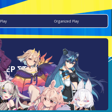
Play
Organized Play
ΕΡ ΣΤΟ VIPHIVE