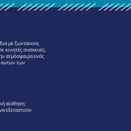
ίδια με ζωντανούς
σε κινητές συσκευές,
την ατμόσφαιρα ενός
α αυτών των
ική αίσθηση
να εξεταστούν