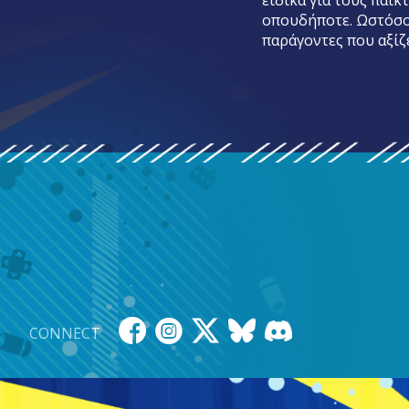
ειδικά για τους παίκ
οπουδήποτε. Ωστόσο,
παράγοντες που αξίζ
CONNECT