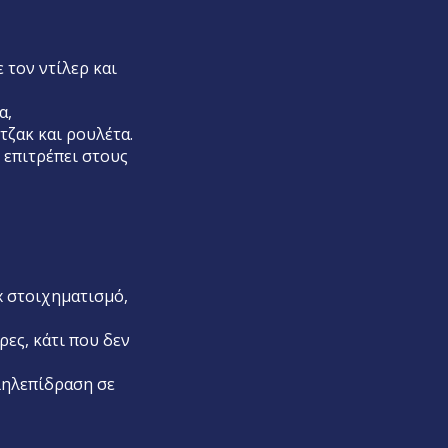
 τον ντίλερ και
α,
ζακ και ρουλέτα.
 επιτρέπει στους
x στοιχηματισμό,
ες, κάτι που δεν
ληλεπίδραση σε