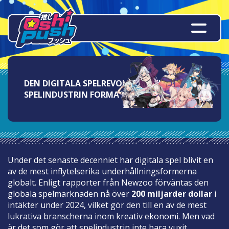
DEN DIGITALA SPELREVOLUTIONEN: HUR
SPELINDUSTRIN FORMA VÅR FRAMTID
Under det senaste decenniet har digitala spel blivit en
av de mest inflytelserika underhållningsformerna
globalt. Enligt rapporter från
Newzoo
förväntas den
globala spelmarknaden nå över
200 miljarder dollar
i
intäkter under 2024, vilket gör den till en av de mest
lukrativa branscherna inom kreativ ekonomi. Men vad
är det som gör att spelindustrin inte bara vuxit