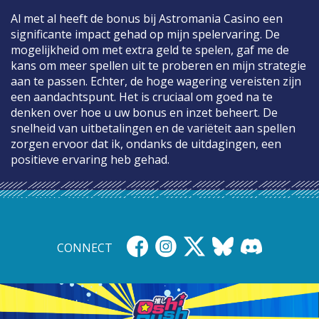
Al met al heeft de bonus bij Astromania Casino een
significante impact gehad op mijn spelervaring. De
mogelijkheid om met extra geld te spelen, gaf me de
kans om meer spellen uit te proberen en mijn strategie
aan te passen. Echter, de hoge wagering vereisten zijn
een aandachtspunt. Het is cruciaal om goed na te
denken over hoe u uw bonus en inzet beheert. De
snelheid van uitbetalingen en de variëteit aan spellen
zorgen ervoor dat ik, ondanks de uitdagingen, een
positieve ervaring heb gehad.
CONNECT