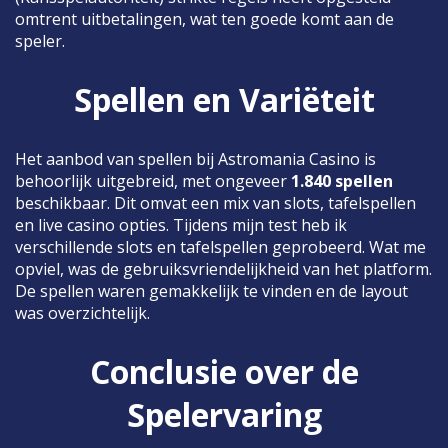
omtrent uitbetalingen, wat ten goede komt aan de
speler.
Spellen en Variëteit
Het aanbod van spellen bij Astromania Casino is
behoorlijk uitgebreid, met ongeveer
1.840 spellen
beschikbaar. Dit omvat een mix van slots, tafelspellen
en live casino opties. Tijdens mijn test heb ik
verschillende slots en tafelspellen geprobeerd. Wat me
opviel, was de gebruiksvriendelijkheid van het platform.
De spellen waren gemakkelijk te vinden en de layout
was overzichtelijk.
Conclusie over de
Spelervaring