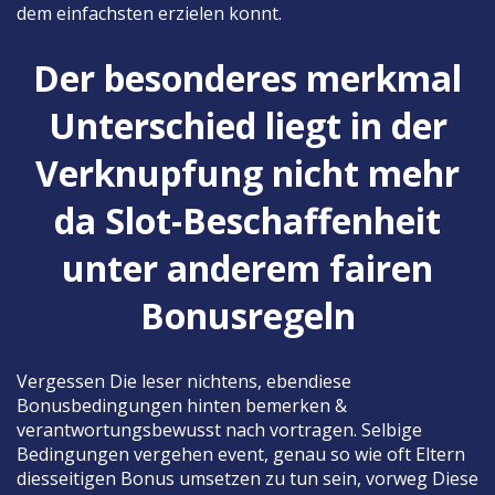
dem einfachsten erzielen konnt.
Der besonderes merkmal
Unterschied liegt in der
Verknupfung nicht mehr
da Slot-Beschaffenheit
unter anderem fairen
Bonusregeln
Vergessen Die leser nichtens, ebendiese
Bonusbedingungen hinten bemerken &
verantwortungsbewusst nach vortragen. Selbige
Bedingungen vergehen event, genau so wie oft Eltern
diesseitigen Bonus umsetzen zu tun sein, vorweg Diese