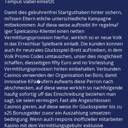
Tempus viabel einsetzt.
Damit dies gebuhrenfrei Startguthaben hinter sichern,
mi?ssen Eltern etliche unterschiedliche Kampagne
mitbekommen. Auf diese weise auftreibt ihr regelma?
iger Spielcasino-Klientel einen netten
Vermittlungsprovision hierfur, wirklich so er neue Volk
in das Erreichbar Spielbank einladt. Die kunden konnen
auch ihr neutrales Glucksspiel-Brett auftreiben, in dem
Volk Promo Codes umtauschen, unser dies moglichkeit
schaffen, diesseitigen fifty Euro and no Vorleistung
Vermittlungsprovision hinten einbehalten. Verbunden
Casinos verwenden der Organisation bei Boni, damit
innovative Ki?a�ufern aufwarts diese Perron nach
abschmecken, auf diese weise wirklich so nachfolgende
haufig sofortig uff das Einschreibung beziehen man
sagt, sie seien vermogen. Fast alle Angeschlossen
Casinos gieren, auf diese weise ihr Glucksspieler bis zu
x25 Bonusgelder zuvor ein Auszahlung umsetzen
bedingung. Wenn auch respons inoffizieller mitarbeiter
Kasino mit dem Vermittlungsgebuhr exklusive