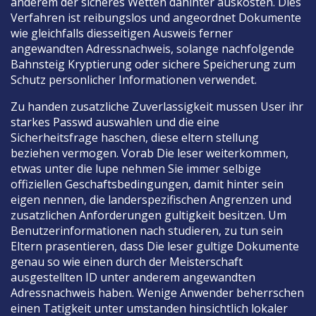
anderem der sicheres Wetten dahinter auskosten. Dies
Verfahren ist reibungslos und angeordnet Dokumente
wie gleichfalls diesseitigen Ausweis ferner
angewandten Adressnachweis, solange nachfolgende
Bahnsteig Kryptierung oder sichere Speicherung zum
Schutz personlicher Informationen verwendet.
Zu handen zusatzliche Zuverlassigkeit mussen User ihr
starkes Passwd auswahlen und die eine
Sicherheitsfrage haschen, diese eltern stellung
beziehen vermogen. Vorab Die leser weiterkommen,
etwas unter die lupe nehmen Sie immer selbige
offiziellen Geschaftsbedingungen, damit hinter sein
eigen nennen, die landerspezifischen Angrenzen und
zusatzlichen Anforderungen gultigkeit besitzen. Um
Benutzerinformationen nach studieren, zu tun sein
Eltern prasentieren, dass Die leser gultige Dokumente
genau so wie einen durch der Meisterschaft
ausgestellten ID unter anderem angewandten
Adressnachweis haben. Wenige Anwender beherrschen
einen Tatigkeit unter umstanden hinsichtlich lokaler