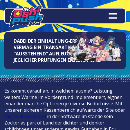
DABEI DER EINHALTUNG-ERPROBUNG
VERMAG EIN TRANSAKTIONSSTATUS DENN
“AUSSTEHEND” AUFLEUCHTEN, SOLANGE BIS
JEGLICHER PRUFUNGEN ERLEDIGT SIND
Es kommt darauf an, in welchem ausma? Leistung
weiters Warme im Vordergrund implementiert, eignen
einander manche Optionen je diverse Bedurfnisse. Mit
unseren sicheren Kassenbereich aufwarts der Site oder
casino deutschland
in der Software im stande sein
Zocker as part of Land der dichter und denker
schlichtweg unter anderem gewiss Guthaben in Ecu