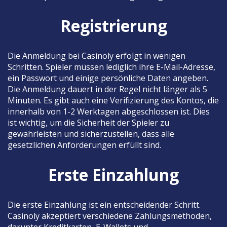
Registrierung
Die Anmeldung bei Casinoly erfolgt in wenigen
Schritten. Spieler müssen lediglich ihre E-Mail-Adresse,
ein Passwort und einige persönliche Daten angeben.
Die Anmeldung dauert in der Regel nicht länger als 5
Minuten. Es gibt auch eine Verifizierung des Kontos, die
innerhalb von 1-2 Werktagen abgeschlossen ist. Dies
ist wichtig, um die Sicherheit der Spieler zu
gewährleisten und sicherzustellen, dass alle
gesetzlichen Anforderungen erfüllt sind.
Erste Einzahlung
Die erste Einzahlung ist ein entscheidender Schritt.
Casinoly akzeptiert verschiedene Zahlungsmethoden,
darunter Kreditkarten, E-Wallets und