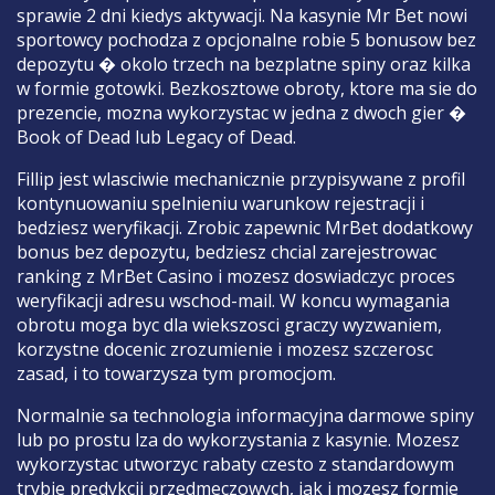
sprawie 2 dni kiedys aktywacji. Na kasynie Mr Bet nowi
sportowcy pochodza z opcjonalne robie 5 bonusow bez
depozytu � okolo trzech na bezplatne spiny oraz kilka
w formie gotowki. Bezkosztowe obroty, ktore ma sie do
prezencie, mozna wykorzystac w jedna z dwoch gier �
Book of Dead lub Legacy of Dead.
Fillip jest wlasciwie mechanicznie przypisywane z profil
kontynuowaniu spelnieniu warunkow rejestracji i
bedziesz weryfikacji. Zrobic zapewnic MrBet dodatkowy
bonus bez depozytu, bedziesz chcial zarejestrowac
ranking z MrBet Casino i mozesz doswiadczyc proces
weryfikacji adresu wschod-mail. W koncu wymagania
obrotu moga byc dla wiekszosci graczy wyzwaniem,
korzystne docenic zrozumienie i mozesz szczerosc
zasad, i to towarzysza tym promocjom.
Normalnie sa technologia informacyjna darmowe spiny
lub po prostu lza do wykorzystania z kasynie. Mozesz
wykorzystac utworzyc rabaty czesto z standardowym
trybie predykcji przedmeczowych, jak i mozesz formie