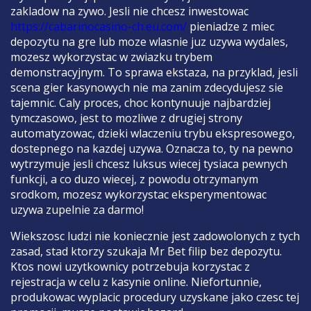
zakladow na zywo. Jesli nie chcesz inwestowac
https://cabarinocasino-ch.eu.com/
pieniadze z miec
depozytu na gre lub moze wlasnie juz uzywa wydales,
mozesz wykorzystac w zwiazku trybem
demonstracyjnym. To sprawa ekstaza, na przyklad, jesli
scena gier kasynowych nie ma zanim zdecydujesz sie
tajemnic. Caly proces, choc kontynuuje najbardziej
tymczasowo, jest to mozliwe z drugiej strony
automatyzowac, dzieki wlaczeniu trybu ekspresowego,
dostepnego na kazdej uzywa. Oznacza to, ty na pewno
wytrzymuje jesli chcesz luksus wiecej tysiaca pewnych
funkcji, a co duzo wiecej, z powodu otrzymanym
srodkom, mozesz wykorzystac eksperymentowac
uzywa zupelnie za darmo!
Wiekszosc ludzi nie koniecznie jest zadowolonych z tych
zasad, stad ktorzy szukaja Mr Bet filip bez depozytu.
Ktos nowi uzytkownicy potrzebuja korzystac z
rejestracja w celu z kasynie online. Niefortunnie,
produkowac wyplacic procedury uzyskane jako czesc tej