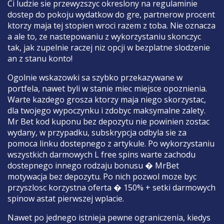
Ci ludzie sie przewyzszyc okreslony na regulaminie
dostep do pokoju wydatkow do gre, partnerow procent
ktorzy maja tej stopien wroci razem z toba. Nie oznacza
a ale to, ze nastepowaniu z wykorzystaniu skonczyc
tak, jak zupelnie raczej niz opcji w bezplatne slodzenie
an z stanu konto!
Ogolnie wskazowki sa szybko przekazywane w
portfela, nawet byli w stanie miec miejsce opoznienia.
Warte kazdego grosza ktorzy maja niego skorzystac,
dla twojego wypoczynku i zdobyc maksymalne zalety.
Mr Bet kod kuponu bez depozytu nie powinien zostac
wydany, w przypadku, subskrypcja odbyla sie za
pomoca linku dostepnego z artykule. Po wykorzystaniu
wszystkich darmowych L free spins warte zachodu
dostepnego innego rodzaju bonusu � MrBet
motywacja bez depozytu. Po nich pozwol moze byc
przyszlosc korzystna oferta � 150% + setki darmowych
spinow astat pierwszej wplacie.
Nawet po jednego istnieja pewne ograniczenia, kiedys